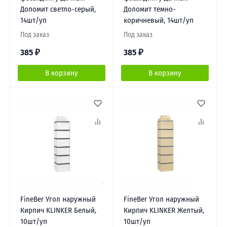
Доломит светло-серый,
Доломит темно-
14шт/уп
коричневый, 14шт/уп
Под заказ
Под заказ
385
₽
385
₽
В корзину
В корзину
FineBer Угол наружный
FineBer Угол наружный
Кирпич KLINKER Белый,
Кирпич KLINKER Желтый,
10шт/уп
10шт/уп