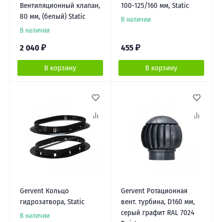
Вентиляционный клапан,
100-125/160 мм, Static
80 мм, (белый) Static
В наличии
В наличии
2 040
₽
455
₽
В корзину
В корзину
Gervent Кольцо
Gervent Ротационная
гидрозатвора, Static
вент. турбина, D160 мм,
серый графит RAL 7024
В наличии