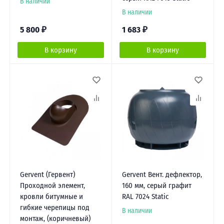
В наличии
В наличии
5 800
₽
1 683
₽
В корзину
В корзину
Gervent (Гервент)
Gervent Вент. дефлектор,
Проходной элемент,
160 мм, серый графит
кровли битумные и
RAL 7024 Static
гибкие черепицы под
В наличии
монтаж, (коричневый)