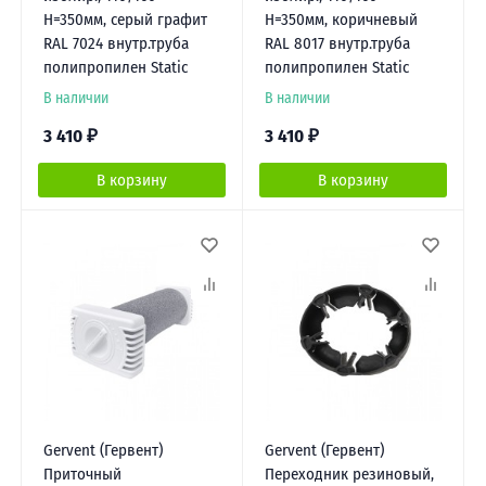
Н=350мм, серый графит
Н=350мм, коричневый
RAL 7024 внутр.труба
RAL 8017 внутр.труба
полипропилен Static
полипропилен Static
В наличии
В наличии
3 410
₽
3 410
₽
В корзину
В корзину
Gervent (Гервент)
Gervent (Гервент)
Приточный
Переходник резиновый,