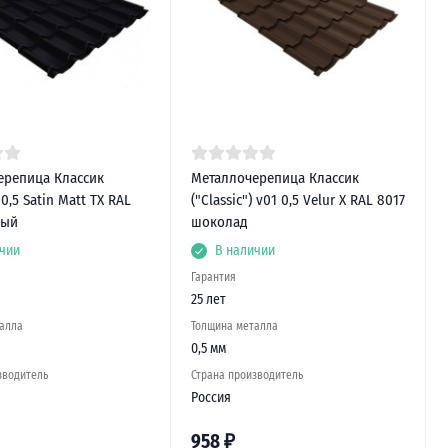
ерепица Классик
Металлочерепица Классик
) 0,5 Satin Matt TX RAL
("Classic") v01 0,5 Velur X RAL 8017
ный
шоколад
чии
В наличии
Гарантия
25 лет
алла
Толщина металла
0,5 мм
зводитель
Страна производитель
Россия
958
₽