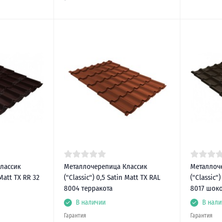
лассик
Металлочерепица Классик
Металлоч
 Matt TX RR 32
("Classic") 0,5 Satin Matt TX RAL
("Classic"
8004 терракота
8017 шок
В наличии
В нали
Гарантия
Гарантия