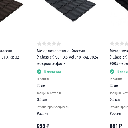
лассик
Металлочерепица Классик
Металлоч
elur X RR 32
("Classic") v01 0,5 Velur X RAL 7024
("Classic"
мокрый асфальт
9005 чер
В наличии
В нали
Гарантия
Гарантия
25 лет
25 лет
Толщина металла
Толщина мет
0,5 мм
0,5 мм
Страна производитель
Страна прои
Россия
Россия
958
₽
881
₽