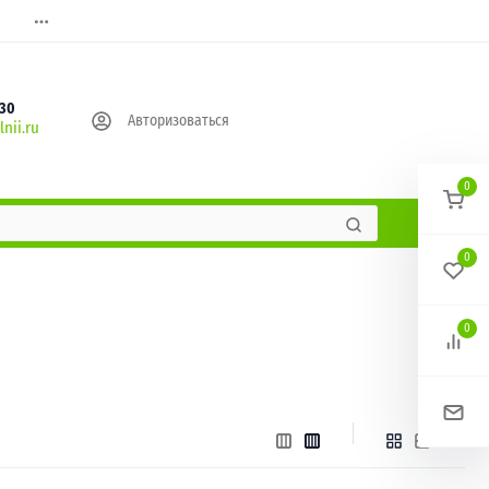
630
Авторизоваться
nii.ru
0
0
0