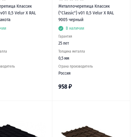
ерепица Классик
Металлочерепица Классик
) v01 0,5 Velur X RAL
("Classic") v01 0,5 Velur X RAL
акота
9005 черный
чии
В наличии
Гарантия
25 лет
алла
Толщина металла
0,5 мм
зводитель
Страна производитель
Россия
958
₽