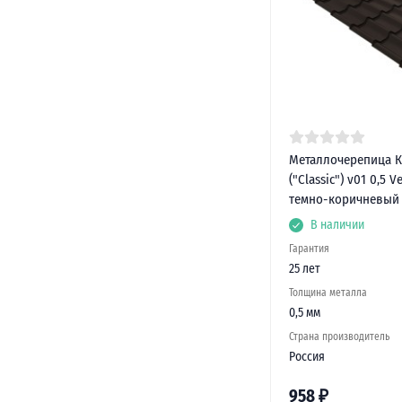
Металлочерепица К
("Classic") v01 0,5 V
темно-коричневый
В наличии
Гарантия
25 лет
Толщина металла
0,5 мм
Страна производитель
Россия
958
₽