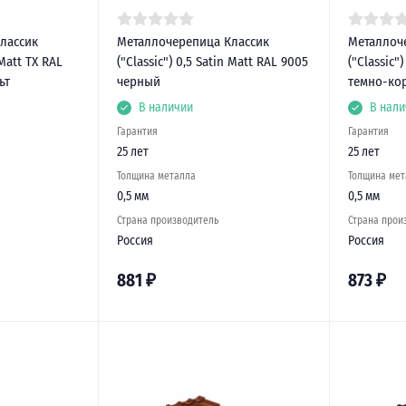
лассик
Металлочерепица Классик
Металлоч
 Matt TX RAL
("Classic") 0,5 Satin Matt RAL 9005
("Classic"
ьт
черный
темно-ко
В наличии
В нали
Гарантия
Гарантия
25 лет
25 лет
Толщина металла
Толщина мет
0,5 мм
0,5 мм
Страна производитель
Страна прои
Россия
Россия
881
₽
873
₽