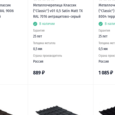
лассик
Металлочерепица Классик
Металлоч
 RAL 9006
("Classic") v01 0,5 Satin Matt TX
("Classic"
й
RAL 7016 антрацитово-серый
8004 терр
В наличии
В нали
Гарантия
Гарантия
25 лет
25 лет
Толщина металла
Толщина мет
0,5 мм
0,5 мм
Страна производитель
Страна прои
Россия
Россия
889
₽
1 085
₽