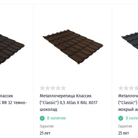
лассик
Металлочерепица Классик
Металлоч
 X RR 32 темно-
("Classic") 0,5 Atlas X RAL 8017
("Classic"
шоколад
мокрый а
В наличии
В нали
Гарантия
Гарантия
25 лет
25 лет