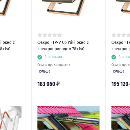
i окно с
Факро FTP-V U5 WiFi окно с
Факро FTP
8х140
электроприводом 78х140
электроп
В наличии
В нали
Страна производитель
Страна прои
Польша
Польша
183 060
₽
195 120