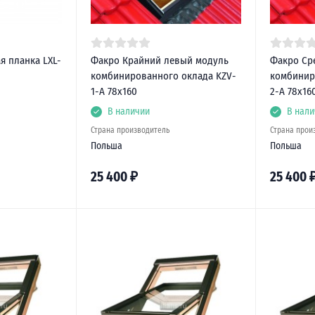
я планка LXL-
Факро Крайний левый модуль
Факро Ср
комбинированного оклада KZV-
комбинир
1-A 78х160
2-А 78х16
В наличии
В нали
Страна производитель
Страна прои
Польша
Польша
25 400
₽
25 400