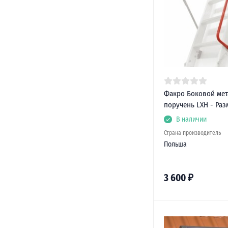
Факро Боковой мет
поручень LXH - Разм
В наличии
Страна производитель
Польша
3 600
₽