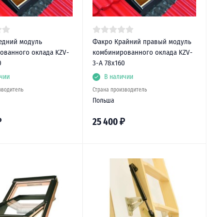
едний модуль
Факро Крайний правый модуль
ованного оклада KZV-
комбинированного оклада KZV-
0
3-A 78x160
чии
В наличии
зводитель
Страна производитель
Польша
₽
25 400
₽