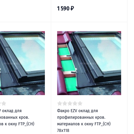
1 590
₽
V оклад для
Факро EZV оклад для
ованных кров.
профилированных кров.
в к окну FTP_(CH)
материалов к окну FTP_(CH)
78х118