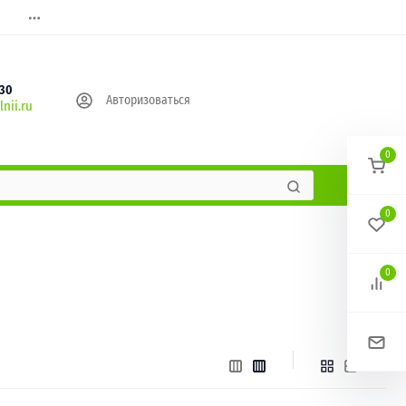
630
Авторизоваться
nii.ru
0
0
0