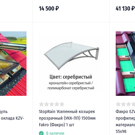
14 500
₽
41 130
₽
дуль
StopRain Усиленный козырек
Факро EZ
оклада KZV-
прозрачный (УКК-ПП) 1500мм
профилир
Fakro (Факро) 1 шт
материало
55х98
В наличии