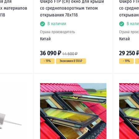
ля для
Факро FTP (CH) окно для крыши
Факро FTP
х материалов
со среднеповоротным типом
со средн
118
открывания 78х118
открыван
В наличии
В нали
Страна производитель
Страна прои
Китай
Китай
36 090
₽
29 250
44 600
₽
- 19%
Экономия 8 510
₽
- 19%