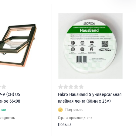
-V (СН) U5
Fakro HausBand S универсальная
рное 66х98
клейкая лента (60мм х 25м)
чии
Под заказ
зводитель
Страна производитель
Польша