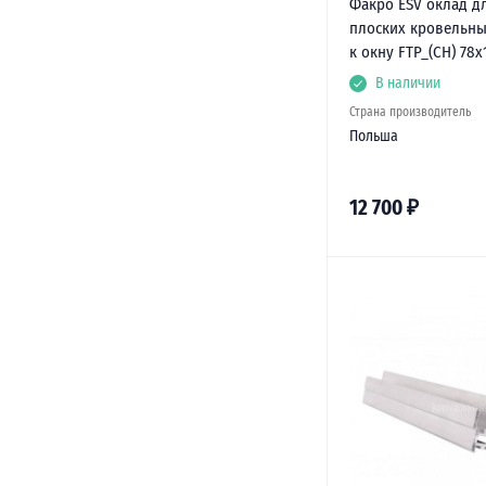
Факро ESV оклад д
плоских кровельны
к окну FTP_(CH) 78х
В наличии
Страна производитель
Польша
12 700
₽