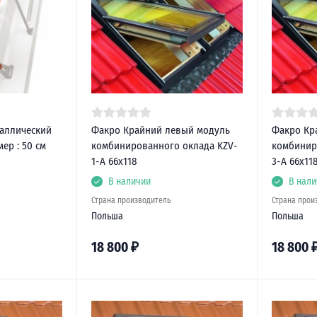
аллический
Факро Крайний левый модуль
Факро Кр
ер : 50 см
комбинированного оклада KZV-
комбинир
1-A 66х118
3-A 66x11
В наличии
В нали
Страна производитель
Страна прои
Польша
Польша
18 800
₽
18 800