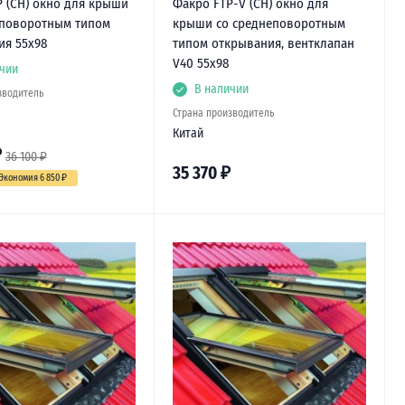
 (CH) окно для крыши
Факро FTP-V (CH) окно для
еповоротным типом
крыши со среднеповоротным
ия 55х98
типом открывания, вентклапан
V40 55х98
чии
В наличии
зводитель
Страна производитель
Китай
₽
36 100
₽
35 370
₽
Экономия 6 850
₽