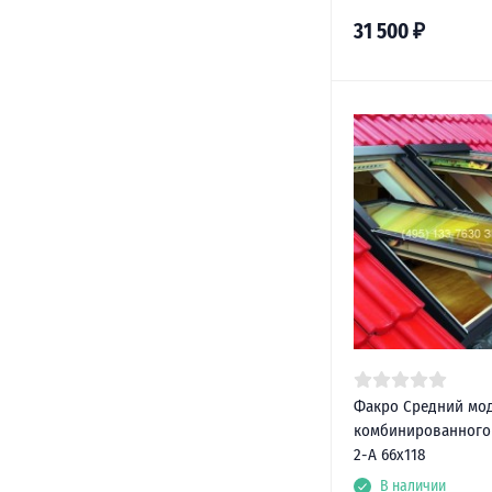
31 500
₽
Факро Средний мо
комбинированного 
2-А 66х118
В наличии