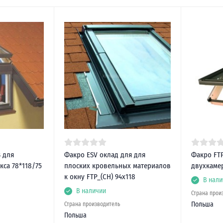
 для
Факро ESV оклад для для
Факро FTP
са 78*118/75
плоских кровельных материалов
двухкаме
к окну FTP_(CH) 94х118
В нали
В наличии
Страна прои
Польша
Страна производитель
Польша