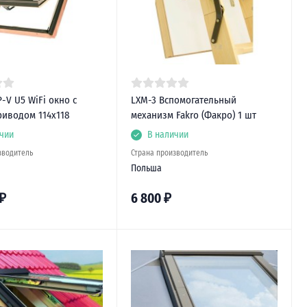
-V U5 WiFi окно с
LXM-3 Вспомогательный
риводом 114х118
механизм Fakro (Факро) 1 шт
чии
В наличии
зводитель
Страна производитель
Польша
₽
6 800
₽