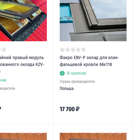
айний правый модуль
Факро EBV-P оклад для клик-
ованного оклада KZV-
фальцевой кровли 66х118
8
В наличии
чии
Страна производитель
Польша
зводитель
₽
17 700
₽