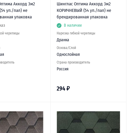
Оптима Аккорд 3м2
Шинглас Оптима Аккорд 3м2
54 уп./пал) не
КОРИЧНЕВЫЙ (54 уп./пал) не
ванная упаковка
брендированная упаковка
каз
В наличии
кой черепицы
Нарезка гибкой черепицы
Дранка
й
Основа/Слой
ая
Однослойная
зводитель
Страна производитель
Россия
294
₽