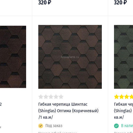
320
₽
320
₽
2
Гибкая черепица Шинглас
Гибкая ч
(Shinglas) Оптима (Коричневый)
(Shinglas
/1 кв.м/
кв.м/
Под заказ
В нали
ы