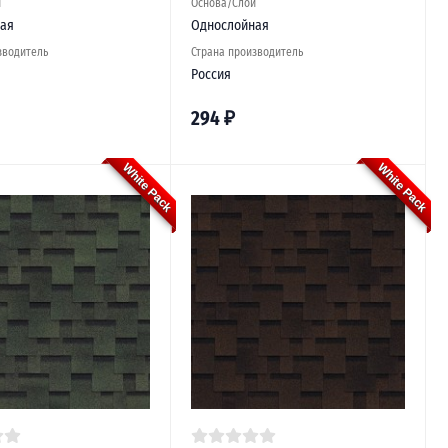
й
Основа/Слой
ая
Однослойная
зводитель
Страна производитель
Россия
294
₽
White Pack
White Pack