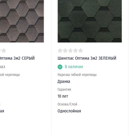
Оптима 3м2 СЕРЫЙ
Шинглас Оптима 3м2 ЗЕЛЕНЫЙ
каз
В наличии
кой черепицы
Нарезка гибкой черепицы
Дранка
Гарантия
10 лет
й
Основа/Слой
ая
Однослойная