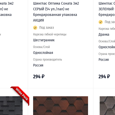
ната 3м2
Шинглас Оптима Соната 3м2
Шинглас 
л) не
СЕРЫЙ (54 уп./пал) не
ЗЕЛЕНЫЙ (
паковка
брендированная упаковка
брендиро
АКЦИЯ
Под за
Под заказ
Нарезка гиб
Дранка
ы
Нарезка гибкой черепицы
Шестигранник
Основа/Сло
Однослойн
Основа/Слой
Однослойная
Страна прои
Россия
Страна производитель
Россия
294
₽
294
₽
White Pack