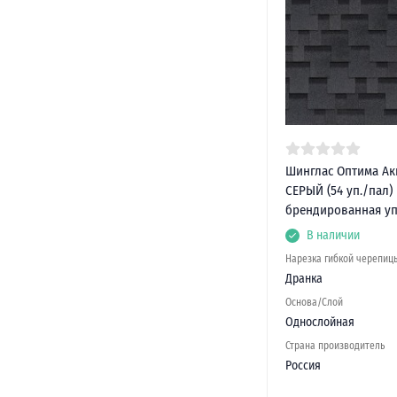
Шинглас Оптима Ак
СЕРЫЙ (54 уп./пал)
брендированная у
В наличии
Нарезка гибкой черепиц
Дранка
Основа/Слой
Однослойная
Страна производитель
Россия