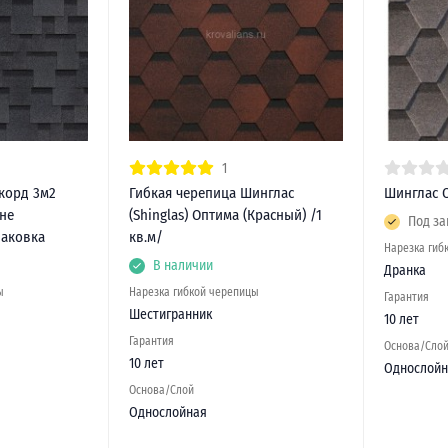
1
корд 3м2
Гибкая черепица Шинглас
Шинглас 
 не
(Shinglas) Оптима (Красный) /1
Под за
паковка
кв.м/
Нарезка гиб
В наличии
Дранка
ы
Нарезка гибкой черепицы
Гарантия
Шестигранник
10 лет
Гарантия
Основа/Сло
10 лет
Однослойн
Основа/Слой
Однослойная