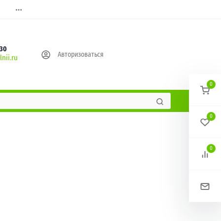
630
Авторизоваться
nii.ru
0
0
0