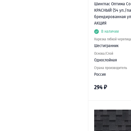
Шинглас Оптима Со
КРАСНЫЙ (54 уп./па
брендированная у
АКЦИЯ
В наличии
Нарезка гибкой черепиц
Шестигранник
Основа/Слой
Однослойная
Страна производитель
Россия
294
₽