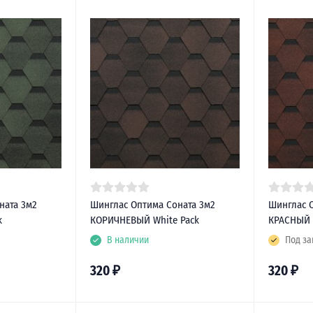
ната 3м2
Шинглас Оптима Соната 3м2
Шинглас 
k
КОРИЧНЕВЫЙ White Pack
КРАСНЫЙ 
В наличии
Под за
320
₽
320
₽