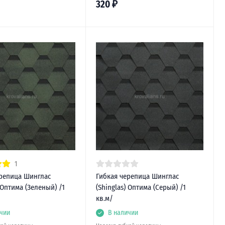
320
₽
1
ерепица Шинглас
Гибкая черепица Шинглас
) Оптима (Зеленый) /1
(Shinglas) Оптима (Серый) /1
кв.м/
чии
В наличии