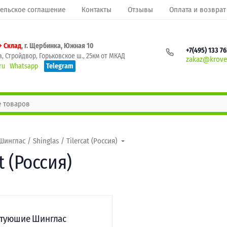
ельское соглашение
Контакты
Отзывы
Оплата и возврат
+ Склад
, г. Щербинка, Южная 10
+7(495) 133 7
, Стройдвор, Горьковское ш., 25км от МКАД
zakaz@krovel
ru
Whatsapp
Telegram
Шинглас / Shinglas / Tilercat (Россия)
t (Россия)
туюшие Шинглас