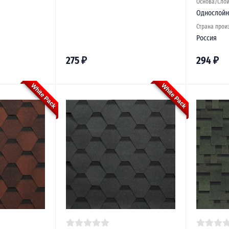
Основа/Сло
Однослойн
Страна прои
Россия
275
₽
294
₽
White Pack
White Pack