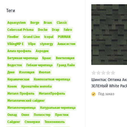
Теги
Aquasystem
Borge
Braas
Classic
Colorcoat Prisma
Docke
Drap
Fakro
FineBer
Grand Line
Icopal
PURMAN
VikingMP E
Vilpe
stynergy
Аквасистем
Альта профиль
Аэродек
Битумная черепица
Браас
Вентиляция
Водосток
Гибкая черепица
Гранд Лайн
Деке
Изоляция
Икопал
Керамическая
Композитная черепица
Шинглас Оптима Ак
ЗЕЛЕНЫЙ White Pac
Конек
Кронштейн желоба
Металл Профиль
МеталлПрофиль
Под заказ
Металлический сайдинг
Металлочерепица
Натуральная черепица
Оклад
Окно
Полиэстер
Престиж
Сайдинг
Стинержи
Технониколь