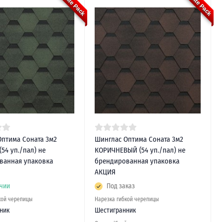
White Pack
White Pack
Оптима Соната 3м2
Шинглас Оптима Соната 3м2
54 уп./пал) не
КОРИЧНЕВЫЙ (54 уп./пал) не
ванная упаковка
брендированная упаковка
АКЦИЯ
чии
Под заказ
кой черепицы
Нарезка гибкой черепицы
ник
Шестигранник