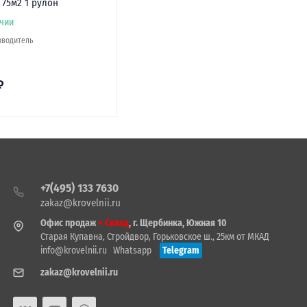
75м2 1 рулон
чии
зводитель
₽
+7(495) 133 7630
zakaz@krovelnii.ru
Офис продаж
+ Склад
, г. Щербинка, Южная 10
Старая Купавна, Стройдвор, Горьковское ш., 25км от МКАД
info@krovelnii.ru
Whatsapp
Telegram
zakaz@krovelnii.ru