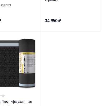
зводитель
₽
34 950
₽
la Plus диффузионная