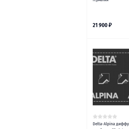
21 900
₽
Delta-Alpina дифф