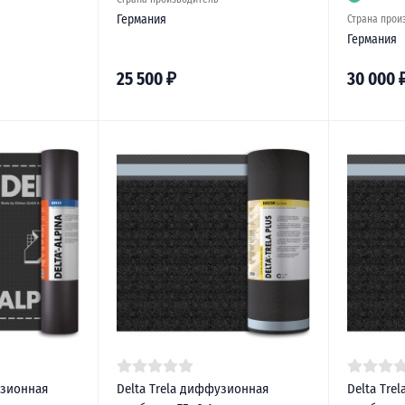
Германия
Страна прои
Германия
25 500
₽
30 000
узионная
Delta Trela диффузионная
Delta Tre