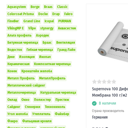
Aquasystem
Borge
Braas
Classic
Colorcoat Prisma
Docke
Drap
Fakro
FineBer
Grand Line
Icopal
PURMAN
VikingMP E
Vilpe
stynergy
Аквасистем
Альта профиль
Аэродек
Битумная черепица
Браас
Вентиляция
Водосток
Гибкая черепица
Гранд Лайн
Деке
Изоляция
Икопал
Керамическая
Композитная черепица
Конек
Кронштейн желоба
Металл Профиль
МеталлПрофиль
Металлический сайдинг
Supernova 100 Диф
Металлочерепица
Натуральная черепица
Мембрана 100 г/м2 
Оклад
Окно
Полиэстер
Престиж
В наличии
Сайдинг
Стинержи
Технониколь
Страна производитель
Угол желоба
Утеплитель
Файнбер
Германия
Факро
Фальцевая кровля