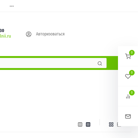
630
Авторизоваться
nii.ru
0
0
0