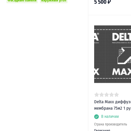
Фасадные панели
наружный угол
5 500
₽
Delta Maxx диффуз
мембрана 75м2 1 р
В наличии
Страна производитель
Германия