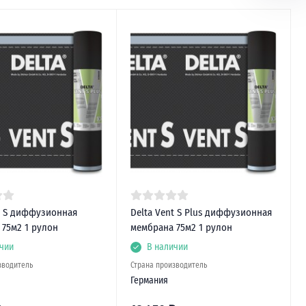
t S диффузионная
Delta Vent S Plus диффузионная
75м2 1 рулон
мембрана 75м2 1 рулон
чии
В наличии
зводитель
Страна производитель
Германия