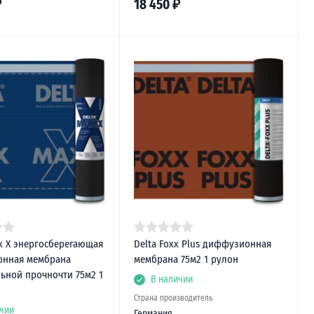
₽
18 450
₽
x X энергосберегающая
Delta Foxx Plus диффузионная
нная мембрана
мембрана 75м2 1 рулон
ьной прочночти 75м2 1
В наличии
Страна производитель
чии
Германия