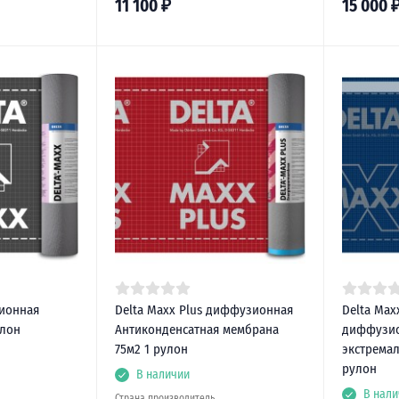
11 100
₽
15 000
ионная
Delta Maxx Plus диффузионная
Delta Max
улон
Антиконденсатная мембрана
диффузио
75м2 1 рулон
экстремал
рулон
В наличии
В нали
Страна производитель