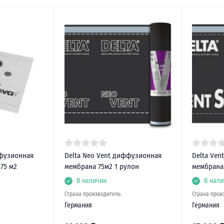
фузионная
Delta Neo Vent диффузионная
Delta Ven
75 м2
мембрана 75м2 1 рулон
мембрана 
В наличии
В нали
Страна производитель
Страна прои
Германия
Германия