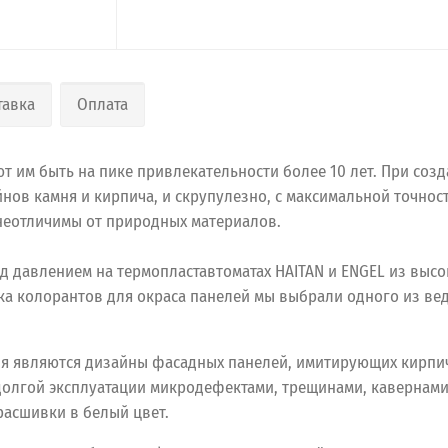
тавка
Оплата
 им быть на пике привлекательности более 10 лет. При созд
нов камня и кирпича, и скрупулезно, с максимальной точно
 неотличимы от природных материалов.
д давлением на термопластавтоматах HAITAN и ENGEL из выс
ика колорантов для окраса панелей мы выбрали одного из в
я являются дизайны фасадных панелей, имитирующих кирпич
долгой эксплуатации микродефектами, трещинами, кавернам
расшивки в белый цвет.