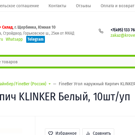
ельское соглашение
Контакты
Отзывы
Оплата и возврат
+ Склад
, г. Щербинка, Южная 10
+7(495) 133 7
, Стройдвор, Горьковское ш., 25км от МКАД
zakaz@krovel
ru
Whatsapp
Telegram
айнбер/FineBer (Россия)
FineBer Угол наружный Кирпич KLINKE
пич KLINKER Белый, 10шт/уп
Избранное
Сравнить