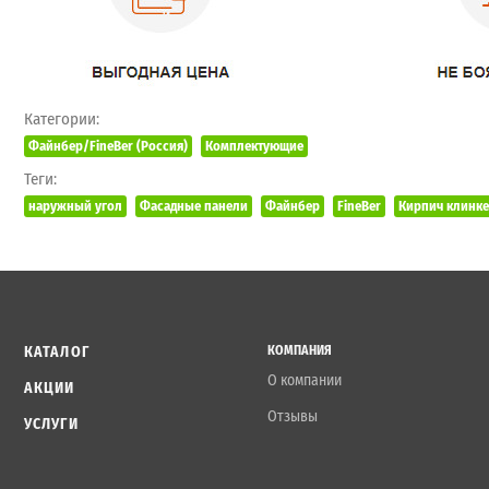
Категории:
Файнбер/FineBer (Россия)
Комплектующие
Теги:
наружный угол
Фасадные панели
Файнбер
FineBer
Кирпич клинк
КАТАЛОГ
КОМПАНИЯ
О компании
АКЦИИ
Отзывы
УСЛУГИ