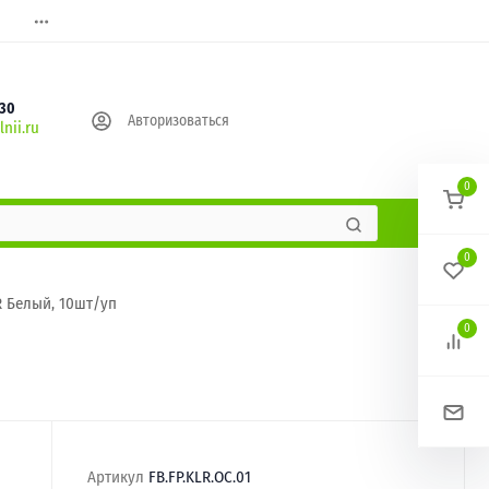
630
Авторизоваться
nii.ru
0
0
R Белый, 10шт/уп
0
Артикул
FB.FP.KLR.OC.01