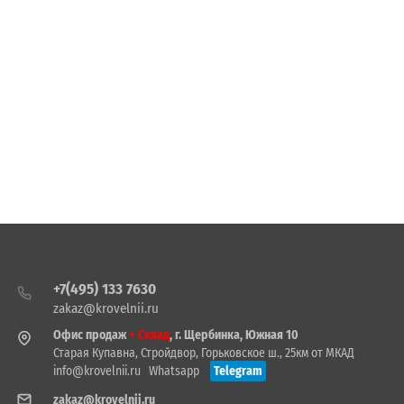
+7(495) 133 7630
zakaz@krovelnii.ru
Офис продаж
+ Склад
, г. Щербинка, Южная 10
Старая Купавна, Стройдвор, Горьковское ш., 25км от МКАД
info@krovelnii.ru
Whatsapp
Telegram
zakaz@krovelnii.ru