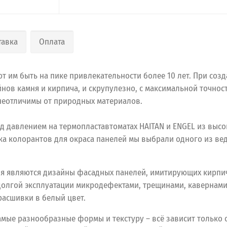
тавка
Оплата
 им быть на пике привлекательности более 10 лет. При созд
нов камня и кирпича, и скрупулезно, с максимальной точно
 неотличимы от природных материалов.
д давлением на термопластавтоматах HAITAN и ENGEL из выс
ика колорантов для окраса панелей мы выбрали одного из в
я являются дизайны фасадных панелей, имитирующих кирпич
долгой эксплуатации микродефектами, трещинами, кавернам
расшивки в белый цвет.
самые разнообразные формы и текстуру – всё зависит только