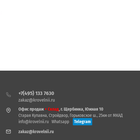
+7(495) 133 7630
zakaz@krovelnii.ru
Офис продаж
+ Склад
, г. Щербинка, Южная 10
Старая Купавна, Стройдвор, Горьковское ш., 25км от МКАД
info@krovelnii.ru
Whatsapp
Telegram
zakaz@krovelnii.ru