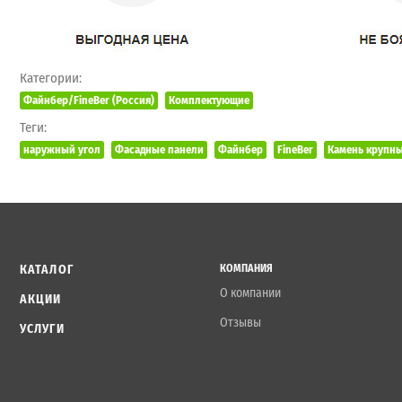
Категории:
Файнбер/FineBer (Россия)
Комплектующие
Теги:
наружный угол
Фасадные панели
Файнбер
FineBer
Камень крупн
КАТАЛОГ
КОМПАНИЯ
О компании
АКЦИИ
Отзывы
УСЛУГИ