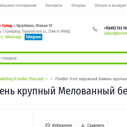
ельское соглашение
Контакты
Отзывы
Оплата и возврат
+ Склад
, г. Щербинка, Южная 10
+7(495) 133 7
, Стройдвор, Горьковское ш., 25км от МКАД
zakaz@krovel
ru
Whatsapp
Telegram
айнбер/FineBer (Россия)
FineBer Угол наружный Камень крупны
мень крупный Мелованный бе
Избранное
Сравнить