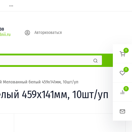
630
Авторизоваться
nii.ru
0
0
й Мелованный белый 459х141мм, 10шт/уп
0
лый 459х141мм, 10шт/уп