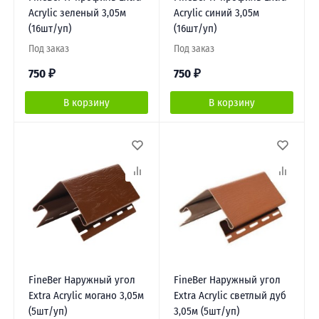
Acrylic зеленый 3,05м
Acrylic синий 3,05м
(16шт/уп)
(16шт/уп)
Под заказ
Под заказ
750
₽
750
₽
В корзину
В корзину
FineBer Наружный угол
FineBer Наружный угол
Extra Acrylic могано 3,05м
Extra Acrylic светлый дуб
(5шт/уп)
3,05м (5шт/уп)