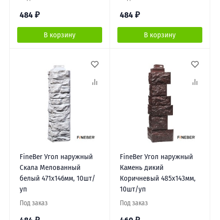
484
₽
484
₽
В корзину
В корзину
FineBer Угол наружный
FineBer Угол наружный
Скала Мелованный
Камень дикий
белый 471х146мм, 10шт/
Коричневый 485х143мм,
уп
10шт/уп
Под заказ
Под заказ