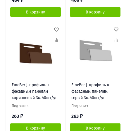
484
₽
460
₽
В корзину
В корзину
FineBer J-профиль к
FineBer J-профиль к
фасадным панелям
фасадным панелям
коричневый 3м 40шт/уп
серый 3м 40шт/уп
Под заказ
Под заказ
263
₽
263
₽
В корзину
В корзину