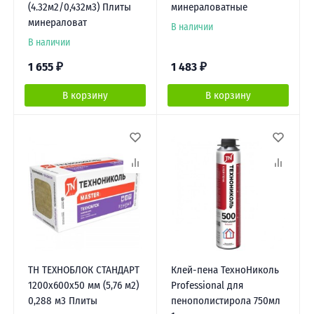
(4.32м2/0,432м3) Плиты
минераловатные
минераловат
В наличии
В наличии
1 655
₽
1 483
₽
В корзину
В корзину
ТН ТЕХНОБЛОК СТАНДАРТ
Клей-пена ТехноНиколь
1200х600х50 мм (5,76 м2)
Professional для
0,288 м3 Плиты
пенополистирола 750мл