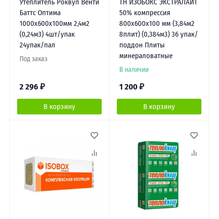
Утеплитель Роквул Венти
ТН ИЗОБОКС ЭКСТРАЛАЙТ
Баттс Оптима
50% компрессия
1000х600х100мм 2,4м2
800х600х100 мм (3,84м2
(0,24м3) 4шт/упак
8плит) (0,384м3) 36 упак/
24упак/пал
поддон Плиты
минераловатные
Под заказ
В наличии
2 296
₽
1 200
₽
В корзину
В корзину