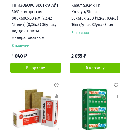
ТН ИЗОБОКС ЭКСТРАЛАЙТ
Knauf S36MR TK
50% компрессия
Krovlya/Stena
800х600х50 мм (7,2м2
50x610x1230 (12м2, 0,6м3)
15плит) (0,36м3) 36упак/
16шт/упак 32упак/пал
поддон Плиты
В наличии
минераловатные
В наличии
1 040
₽
2 055
₽
В корзину
В корзину