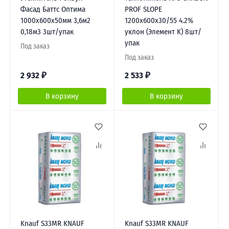
Фасад Баттс Оптима
PROF SLOPE
1000х600х50мм 3,6м2
1200х600х30/55 4.2%
0,18м3 3шт/упак
уклон (Элемент K) 8шт/
упак
Под заказ
Под заказ
2 932
₽
2 533
₽
В корзину
В корзину
Knauf S33MR KNAUF
Knauf S33MR KNAUF