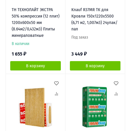
ТН ТЕХНОЛАЙТ ЭКСТРА
Knauf R37MR TK для
50% компрессия (12 плит)
Кровли 150x1220x5500
1200х600х50 мм
(6,71 м2, 1,007м3) 24упак/
(8.64м2/0,432м3) Плиты
пал
минераловатные
Под заказ
В наличии
1 655
₽
3 449
₽
В корзину
В корзину