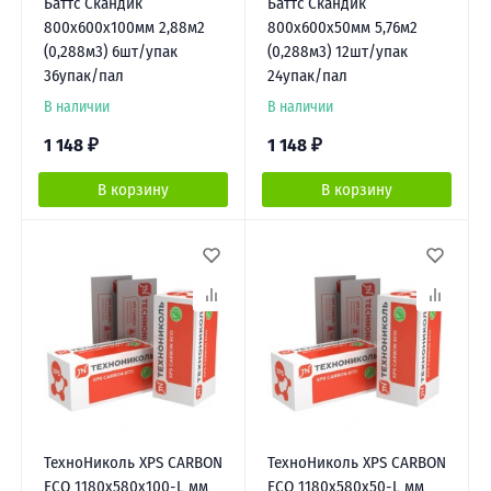
Баттс Скандик
Баттс Скандик
800х600х100мм 2,88м2
800х600х50мм 5,76м2
(0,288м3) 6шт/упак
(0,288м3) 12шт/упак
36упак/пал
24упак/пал
В наличии
В наличии
1 148
₽
1 148
₽
В корзину
В корзину
ТехноНиколь XPS CARBON
ТехноНиколь XPS CARBON
ECO 1180х580х100-L мм
ECO 1180х580х50-L мм