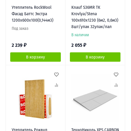
Утеплитель RockWool
Knauf S36MR TK
Фасад Баттс Экстра
Krovlya/Stena
1200х600х100(0,144м3)
100x610x1230 (6м2, 0,6м3)
8шт/упак 32упак/пал
Под заказ
В наличии
2 239
₽
2 055
₽
В корзину
В корзину
Утеплитель Роквул
ТехноНиколь XPS CARBON