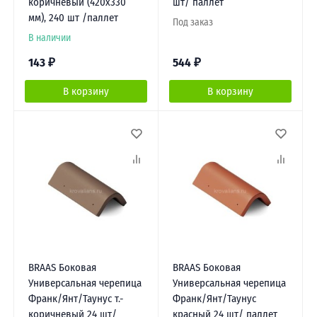
коричневый (420х330
шт/ паллет
мм), 240 шт /паллет
Под заказ
В наличии
143
₽
544
₽
В корзину
В корзину
BRAAS Боковая
BRAAS Боковая
Универсальная черепица
Универсальная черепица
Франк/Янт/Таунус т.-
Франк/Янт/Таунус
коричневый 24 шт/
красный 24 шт/ паллет