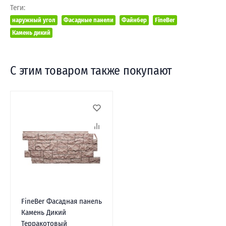
Теги:
наружный угол
Фасадные панели
Файнбер
FineBer
Камень дикий
С этим товаром также покупают
FineBer Фасадная панель
Камень Дикий
Терракотовый