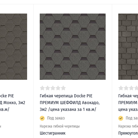
cke PIE
Гибкая черепица Docke PIE
Гибкая че
 Мокко, 3м2
ПРЕМИУМ ШЕФФИЛД Авокадо,
ПРЕМИУМ 
кв.м/
3м2 /цена указана за 1 кв.м/
цена указ
Под заказ
Под за
ы
Нарезка гибкой черепицы
Нарезка гиб
Шестигранник
Прямоугол