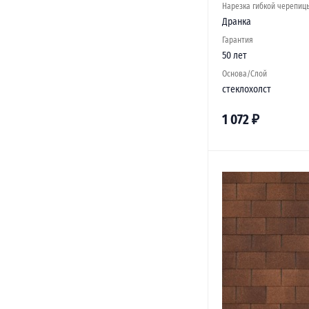
Нарезка гибкой черепиц
Дранка
Гарантия
50 лет
Основа/Слой
стеклохолст
1 072
₽