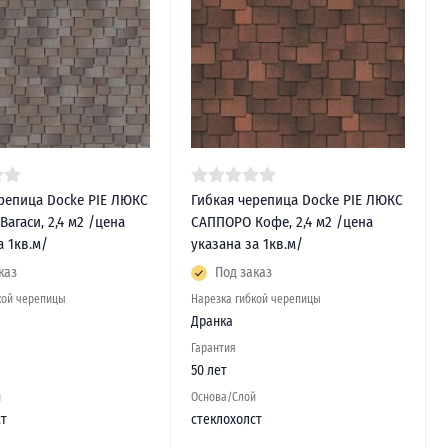
репица Docke PIE ЛЮКС
Гибкая черепица Docke PIE ЛЮКС
агаси, 2,4 м2 /цена
САППОРО Кофе, 2,4 м2 /цена
а 1кв.м/
указана за 1кв.м/
каз
Под заказ
кой черепицы
Нарезка гибкой черепицы
Дранка
Гарантия
50 лет
й
Основа/Слой
ст
стеклохолст