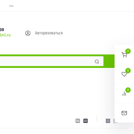
630
Авторизоваться
nii.ru
0
0
0