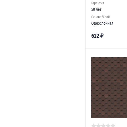
Гарантия
50 лет
Основа/Слой
Однослойная
622
₽