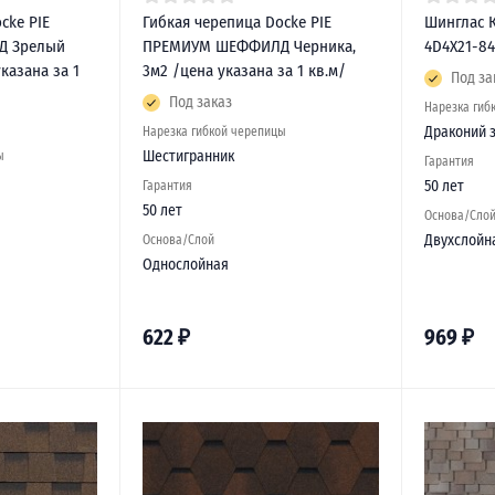
cke PIE
Гибкая черепица Docke PIE
Шинглас 
 Зрелый
ПРЕМИУМ ШЕФФИЛД Черника,
4D4X21-84
казана за 1
3м2 /цена указана за 1 кв.м/
Под за
Под заказ
Нарезка гиб
Драконий 
Нарезка гибкой черепицы
Шестигранник
ы
Гарантия
50 лет
Гарантия
50 лет
Основа/Сло
Двухслойн
Основа/Слой
Однослойная
622
₽
969
₽