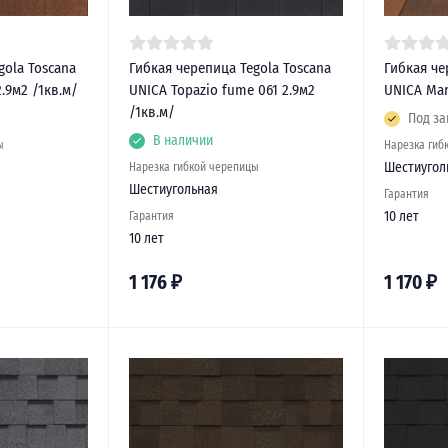
gola Toscana
Гибкая черепица Tegola Toscana
Гибкая че
2.9м2 /1кв.м/
UNICA Topazio fume 061 2.9м2
UNICA Mar
/1кв.м/
Под за
В наличии
ы
Нарезка гиб
Шестиугол
Нарезка гибкой черепицы
Шестиугольная
Гарантия
10 лет
Гарантия
10 лет
1 176
₽
1 170
₽