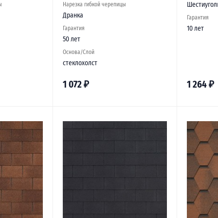
Шестиугол
ы
Нарезка гибкой черепицы
Дранка
Гарантия
10 лет
Гарантия
50 лет
Основа/Слой
стеклохолст
1 072
₽
1 264
₽