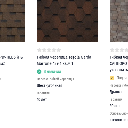
ОРИЧНЕВЫЙ &
Гибкая черепица Tegola Garda
Гибкая че
 м2
Marrone 439 1 кв.м 1
САППОРО В
указана з
В наличии
Под за
ы
Нарезка гибкой черепицы
Шестиугольная
Нарезка гиб
Дранка
Гарантия
10 лет
Гарантия
50 лет
Основа/Сло
стеклохол