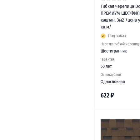
Гибкая черепица Do
ПРЕМИУМ ШЕФФИЛД
каштан, 3м2 /цена у
кв.м/
Под заказ
Нарезка гибкой черепиц
Шестигранник
Гарантия
50 лет
Основа/Слой
Однослойная
622
₽