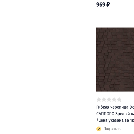
969
₽
Гибкая черепица D
САППОРО Зрелый ка
/цена указана за 1
Под заказ