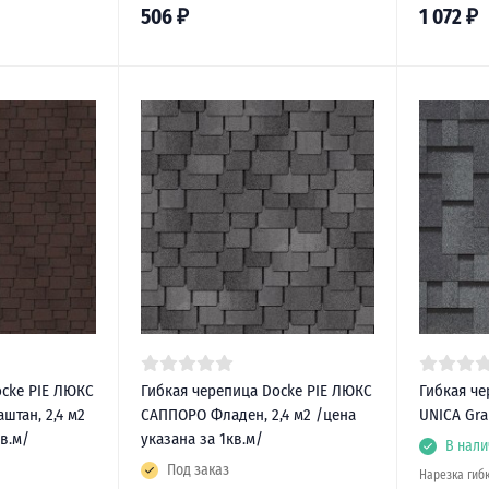
506
₽
1 072
₽
ocke PIE ЛЮКС
Гибкая черепица Docke PIE ЛЮКС
Гибкая че
штан, 2,4 м2
САППОРО Фладен, 2,4 м2 /цена
UNICA Gra
кв.м/
указана за 1кв.м/
В нали
Под заказ
Нарезка гиб