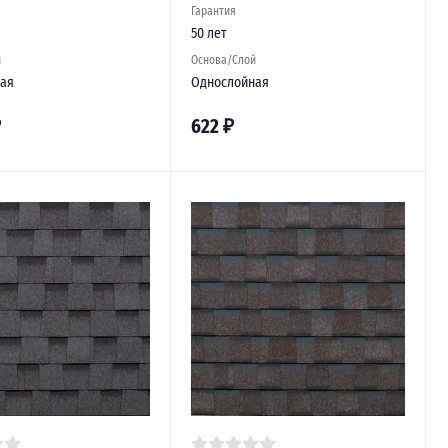
Гарантия
50 лет
й
Основа/Слой
ая
Однослойная
₽
622
₽