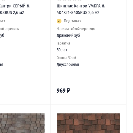
Кантри СЕРЫЙ &
Шинглас Кантри УМБРА &
08RUS 2,6 м2
4D4X21-8405RUS 2,6 м2
каз
Под заказ
кой черепицы
Нарезка гибкой черепицы
зуб
Драконий зуб
Гарантия
50 лет
й
Основа/Слой
ая
Двухслойная
969
₽