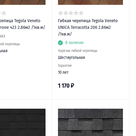
репица Tegola Veneto
Гибкая черепица Tegola Veneto
rone 423 2.86м2 /1кв.м/
UNICA Terracotta 206 2.86м2
/1кв.м/
каз
В наличии
кой черепицы
ьная
Нарезка гибкой черепицы
Шестиугольная
Гарантия
10 лет
1 170
₽