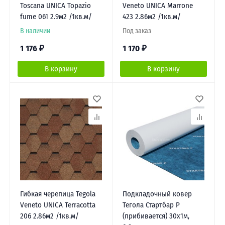
Toscana UNICA Topazio
Veneto UNICA Marrone
fume 061 2.9м2 /1кв.м/
423 2.86м2 /1кв.м/
В наличии
Под заказ
1 176
₽
1 170
₽
В корзину
В корзину
Гибкая черепица Tegola
Подкладочный ковер
Veneto UNICA Terracotta
Тегола Стартбар Р
206 2.86м2 /1кв.м/
(прибивается) 30х1м,