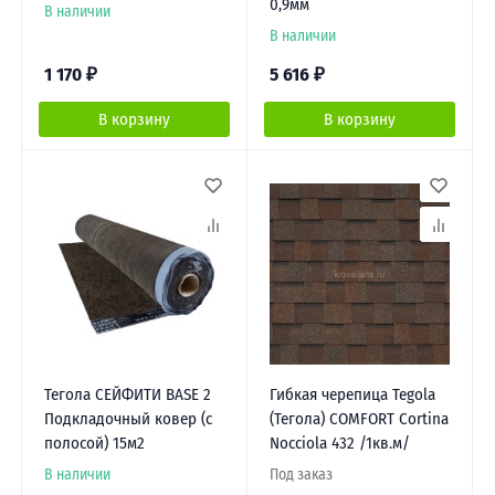
0,9мм
В наличии
В наличии
1 170
₽
5 616
₽
В корзину
В корзину
Тегола СЕЙФИТИ BASE 2
Гибкая черепица Tegola
Подкладочный ковер (с
(Тегола) COMFORT Cortina
полосой) 15м2
Nocciola 432 /1кв.м/
В наличии
Под заказ