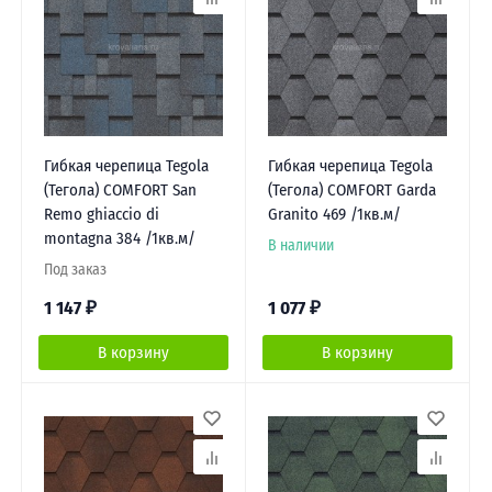
Гибкая черепица Tegola
Гибкая черепица Tegola
(Тегола) COMFORT San
(Тегола) COMFORT Garda
Remo ghiaccio di
Granito 469 /1кв.м/
montagna 384 /1кв.м/
В наличии
Под заказ
1 147
₽
1 077
₽
В корзину
В корзину