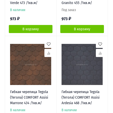
Verde 473 /1кв.м/
Granito 455 /1кв.м/
В наличии
Под заказ
973
₽
973
₽
В корзину
В корзину
Гибкая черепица Tegola
Гибкая черепица Tegola
(Тегола) COMFORT Assisi
(Тегола) COMFORT Assisi
Marrone 434 /1кв.м/
Ardesia 468 /1кв.м/
В наличии
В наличии