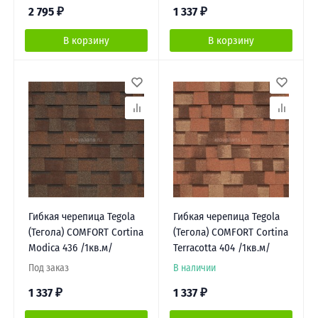
2 795
₽
1 337
₽
В корзину
В корзину
Гибкая черепица Tegola
Гибкая черепица Tegola
(Тегола) COMFORT Cortina
(Тегола) COMFORT Cortina
Modica 436 /1кв.м/
Terracotta 404 /1кв.м/
Под заказ
В наличии
1 337
₽
1 337
₽