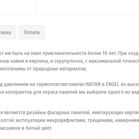
тавка
Оплата
 им быть на пике привлекательности более 10 лет. При созд
нов камня и кирпича, и скрупулезно, с максимальной точно
 неотличимы от природных материалов.
д давлением на термопластавтоматах HAITAN и ENGEL из выс
ика колорантов для окраса панелей мы выбрали одного из в
я являются дизайны фасадных панелей, имитирующих кирпич
долгой эксплуатации микродефектами, трещинами, кавернам
расшивки в белый цвет.