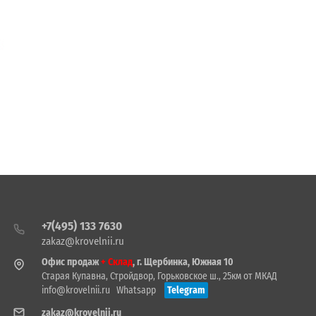
+7(495) 133 7630
zakaz@krovelnii.ru
Офис продаж
+ Склад
, г. Щербинка, Южная 10
Старая Купавна, Стройдвор, Горьковское ш., 25км от МКАД
info@krovelnii.ru
Whatsapp
Telegram
zakaz@krovelnii.ru