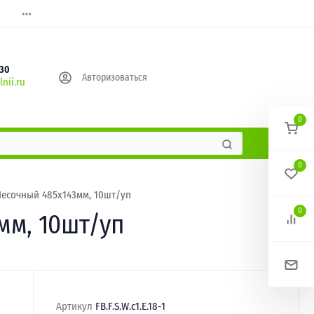
630
Авторизоваться
nii.ru
0
0
Песочный 485х143мм, 10шт/уп
0
мм, 10шт/уп
Артикул
FB.F.S.W.c1.E.18-1