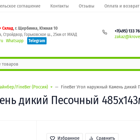
ельское соглашение
Контакты
Отзывы
Оплата и возврат
+ Склад
, г. Щербинка, Южная 10
+7(495) 133 7
, Стройдвор, Горьковское ш., 25км от МКАД
zakaz@krovel
ru
Whatsapp
Telegram
айнбер/FineBer (Россия)
FineBer Угол наружный Камень дикий 
ень дикий Песочный 485х143
Избранное
Сравнить