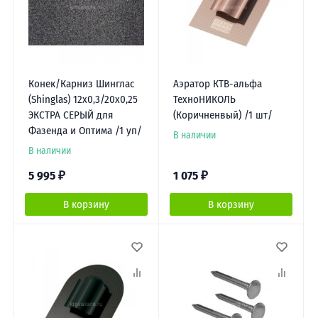
Конек/Карниз Шинглас
Аэратор КТВ-альфа
(Shinglas) 12х0,3/20х0,25
ТехноНИКОЛЬ
ЭКСТРА СЕРЫЙ для
(Коричненвый) /1 шт/
Фазенда и Оптима /1 уп/
В наличии
В наличии
5 995
₽
1 075
₽
В корзину
В корзину