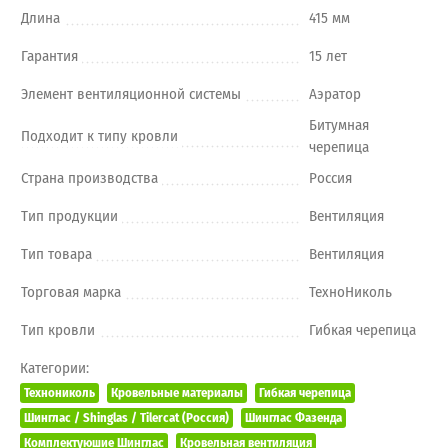
Длина
415 мм
Гарантия
15 лет
Элемент вентиляционной системы
Аэратор
Битумная
Подходит к типу кровли
черепица
Страна производства
Россия
Тип продукции
Вентиляция
Тип товара
Вентиляция
Торговая марка
ТехноНиколь
Тип кровли
Гибкая черепица
Категории:
Технониколь
Кровельные материалы
Гибкая черепица
Шинглас / Shinglas / Tilercat (Россия)
Шинглас Фазенда
Комплектуюшие Шинглас
Кровельная вентиляция