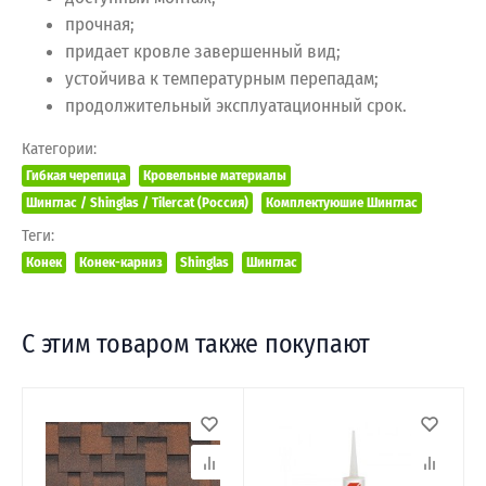
прочная;
придает кровле завершенный вид;
устойчива к температурным перепадам;
продолжительный эксплуатационный срок.
Категории:
Гибкая черепица
Кровельные материалы
Шинглас / Shinglas / Tilercat (Россия)
Комплектуюшие Шинглас
Теги:
Конек
Конек-карниз
Shinglas
Шинглас
С этим товаром также покупают