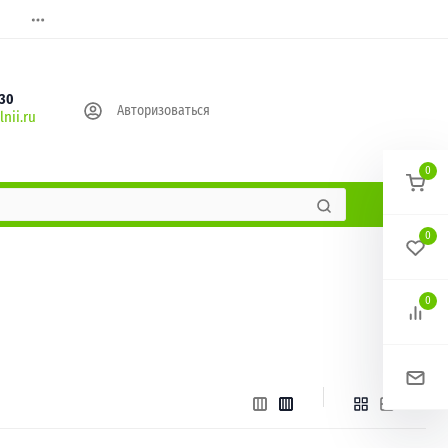
630
Авторизоваться
nii.ru
0
0
0