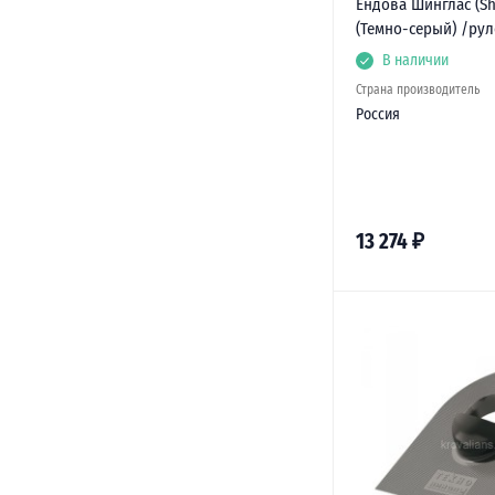
Ендова Шинглас (Shi
(Темно-серый) /ру
В наличии
Страна производитель
Россия
13 274
₽