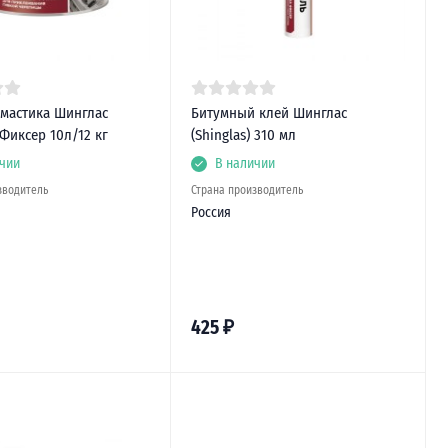
 мастика Шинглас
Битумный клей Шинглас
 Фиксер 10л/12 кг
(Shinglas) 310 мл
чии
В наличии
зводитель
Страна производитель
Россия
425
₽