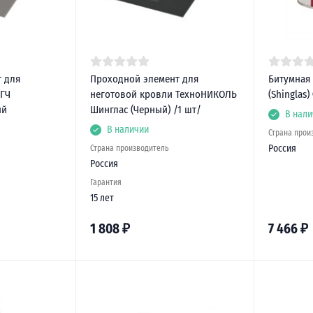
 для
Проходной элемент для
Битумная
ГЧ
неготовой кровли ТехноНИКОЛЬ
(Shinglas)
ый
Шинглас (Черный) /1 шт/
В нали
В наличии
Страна прои
Россия
Страна производитель
Россия
Гарантия
15 лет
1 808
₽
7 466
₽