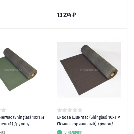
13 274
₽
нглас (Shinglas) 10х1 м
Ендова Шинглас (Shinglas) 10х1 м
леный) /рулон/
(Темно-коричневый) /рулон/
каз
В наличии