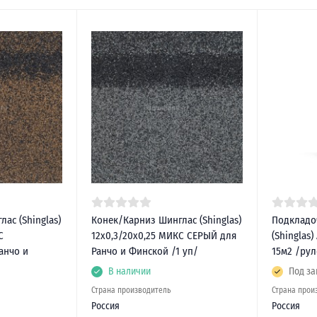
ас (Shinglas)
Конек/Карниз Шинглас (Shinglas)
Подкладо
С
12х0,3/20х0,25 МИКС СЕРЫЙ для
(Shinglas
анчо и
Ранчо и Финской /1 уп/
15м2 /ру
В наличии
Под за
Страна производитель
Страна прои
Россия
Россия