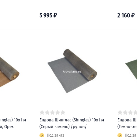
5 995
₽
2 160
₽
nglas) 10х1 м
Ендова Шинглас (Shinglas) 10х1 м
Ендова Ши
й, Орех
(Серый камень) /рулон/
(Темно-зе
Под заказ
Под за