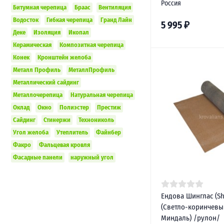
Россия
Битумная черепица
Браас
Вентиляция
Водосток
Гибкая черепица
Гранд Лайн
5 995
₽
Деке
Изоляция
Икопал
Керамическая
Композитная черепица
Конек
Кронштейн желоба
Металл Профиль
МеталлПрофиль
Металлический сайдинг
Металлочерепица
Натуральная черепица
Оклад
Окно
Полиэстер
Престиж
Сайдинг
Стинержи
Технониколь
Угол желоба
Утеплитель
Файнбер
Факро
Фальцевая кровля
Фасадные панели
наружный угол
Ендова Шинглас (Shi
(Светло-коринчевы
Миндаль) /рулон/