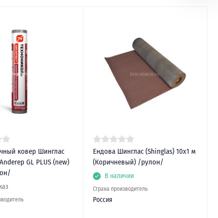
чный ковер Шинглас
Ендова Шинглас (Shinglas) 10х1 м
) Anderep GL PLUS (new)
(Коричневый) /рулон/
лон/
В наличии
каз
Страна производитель
Россия
зводитель