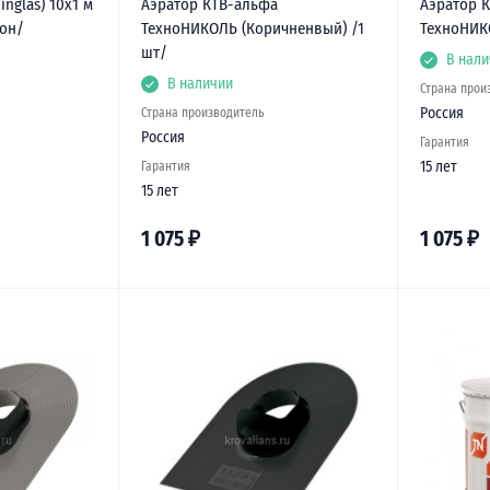
nglas) 10х1 м
Аэратор КТВ-альфа
Аэратор 
лон/
ТехноНИКОЛЬ (Коричненвый) /1
ТехноНИК
шт/
В нали
В наличии
Страна прои
Россия
Страна производитель
Россия
Гарантия
15 лет
Гарантия
15 лет
1 075
₽
1 075
₽