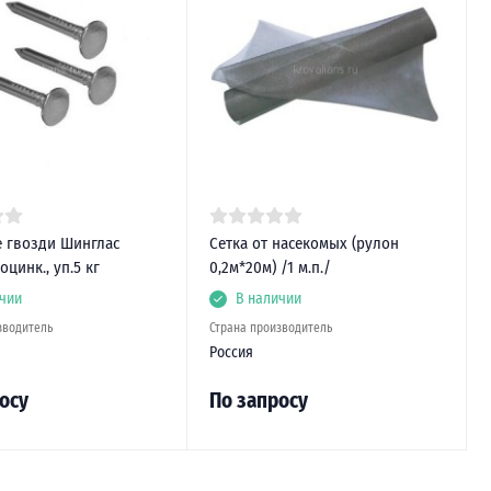
 гвозди Шинглас
Сетка от насекомых (рулон
оцинк., уп.5 кг
0,2м*20м) /1 м.п./
чии
В наличии
зводитель
Страна производитель
Россия
осу
По запросу