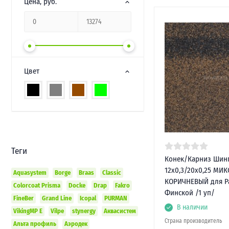
Цена
, руб.
Цвет
Теги
Конек/Карниз Шингл
12х0,3/20х0,25 МИК
Aquasystem
Borge
Braas
Classic
КОРИЧНЕВЫЙ для Р
Colorcoat Prisma
Docke
Drap
Fakro
Финской /1 уп/
FineBer
Grand Line
Icopal
PURMAN
В наличии
VikingMP E
Vilpe
stynergy
Аквасистем
Страна производитель
Альта профиль
Аэродек