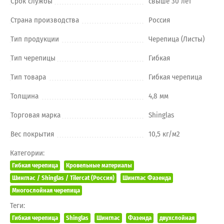
Срок службы
свыше 30 лет
Страна производства
Россия
Тип продукции
Черепица (Листы)
Тип черепицы
Гибкая
Тип товара
Гибкая черепица
Толщина
4,8 мм
Торговая марка
Shinglas
Вес покрытия
10,5 кг/м2
Категории:
Гибкая черепица
Кровельные материалы
Шинглас / Shinglas / Tilercat (Россия)
Шинглас Фазенда
Многослойная черепица
Теги:
Гибкая черепица
Shinglas
Шинглас
Фазенда
двухслойная