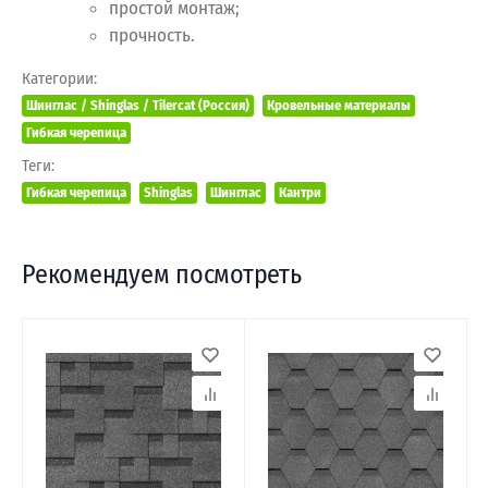
простой монтаж;
прочность.
Категории:
Шинглас / Shinglas / Tilercat (Россия)
Кровельные материалы
Гибкая черепица
Теги:
Гибкая черепица
Shinglas
Шинглас
Кантри
Рекомендуем посмотреть