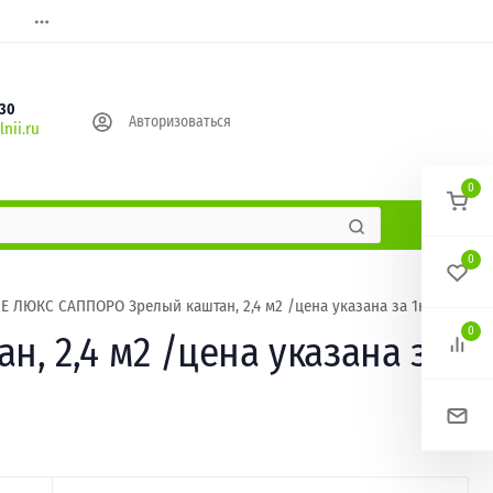
630
Авторизоваться
nii.ru
0
0
IE ЛЮКС САППОРО Зрелый каштан, 2,4 м2 /цена указана за 1кв.м/
0
, 2,4 м2 /цена указана за