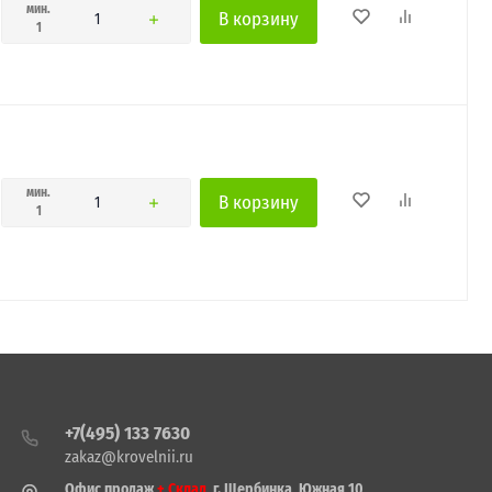
мин.
В корзину
1
мин.
В корзину
1
+7(495) 133 7630
zakaz@krovelnii.ru
Офис продаж
+ Склад
, г. Щербинка, Южная 10