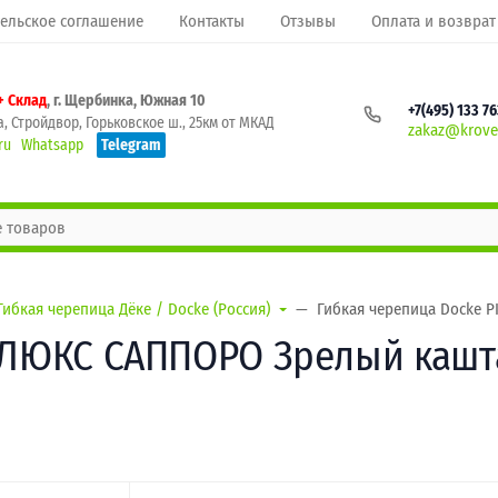
ельское соглашение
Контакты
Отзывы
Оплата и возврат
+ Склад
, г. Щербинка, Южная 10
+7(495) 133 7
, Стройдвор, Горьковское ш., 25км от МКАД
zakaz@krovel
ru
Whatsapp
Telegram
Гибкая черепица Дёке / Docke (Россия)
Гибкая черепица Docke P
 ЛЮКС САППОРО Зрелый каштан