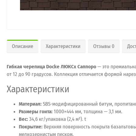
Описание
Характеристики
Отзывы 0
Дос
Гибкая черепица Docke ЛЮКСx Саппоро
— это премиальна
от 12 до 90 градусов. Коллекция отличается формой наре
Характеристики
Материал:
SBS-модифицированный битум, пропитанн
Размеры гонта:
1000×444 мм, толщина — 3,1 мм.
Вес:
34,6 кг/упаковка (2,4 м²).
t
Покрытие:
Верхняя поверхность покрыта базальтовы
мелкозернистым песком.