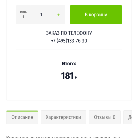
мин.
В корзину
1
ЗАКАЗ ПО ТЕЛЕФОНУ
+7 (495)133-76-30
Итого:
181
₽
Описание
Характеристики
Отзывы 0
Дос
Водосточная система прямоугольного сечения, все