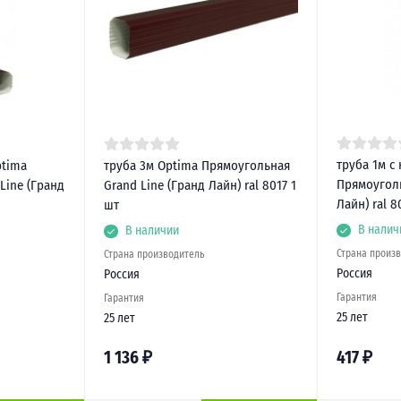
труба 1м с
ptima
труба 3м Optima Прямоугольная
Прямоуголь
Line (Гранд
Grand Line (Гранд Лайн) ral 8017 1
Лайн) ral 8
шт
В налич
В наличии
Страна произ
Страна производитель
Россия
Россия
Гарантия
Гарантия
25 лет
25 лет
1 136
₽
417
₽