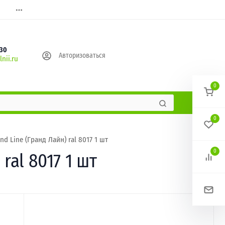
630
Авторизоваться
nii.ru
0
0
d Line (Гранд Лайн) ral 8017 1 шт
0
ral 8017 1 шт