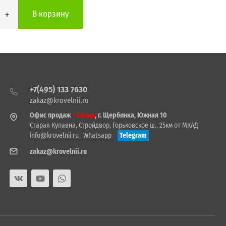
В корзину
+7(495) 133 7630
zakaz@krovelnii.ru
Офис продаж
+ Склад
, г. Щербинка, Южная 10
Старая Купавна, Стройдвор, Горьковское ш., 25км от МКАД
info@krovelnii.ru
Whatsapp
Telegram
zakaz@krovelnii.ru