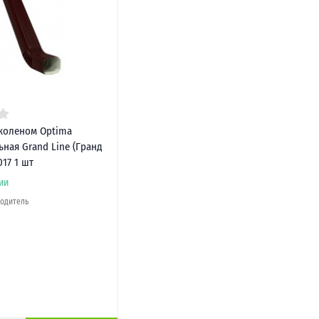
 коленом Optima
ная Grand Line (Гранд
017 1 шт
ии
водитель