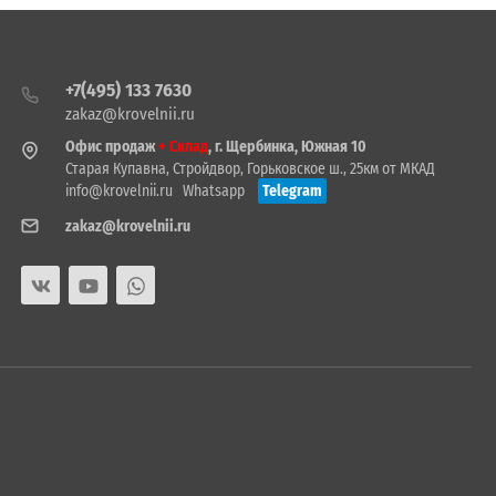
+7(495) 133 7630
zakaz@krovelnii.ru
Офис продаж
+ Склад
, г. Щербинка, Южная 10
Старая Купавна, Стройдвор, Горьковское ш., 25км от МКАД
info@krovelnii.ru
Whatsapp
Telegram
zakaz@krovelnii.ru