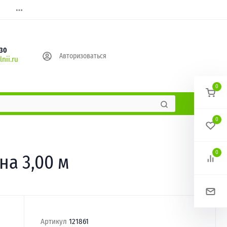
630
Авторизоваться
nii.ru
0
0
0
на 3,00 м
Артикул
121861