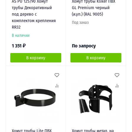
AS PU 125/90 Хомут
Хомут трубы Kliker ПВХ
трубы Декоративный
GL Premium черный
под дерево с
(и.уп.) (RAL 9005)
комплектом крепления
Под заказ
RR32
В наличии
1 351
₽
По запросу
В корзину
В корзину
Хомут трубы Lite ПВХ
Хомут трубы метал. на