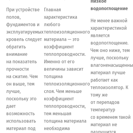
Низкое
водопоглощение
При устройстве
Главная
полов,
характеристика
Не менее важной
фундаментов и
любого
характеристикой
эксплуатируемых
теплоизоляционного
является
кровель следует
материала — это
водопоглощение.
обратить
коэффициент
Чем оно ниже, тем
внимание
теплопроводности.
лучше, поскольку
на показатель
Именно от его
влагоненасыщенн
прочности
величины зависит
материал лучше
на сжатие. Чем
толщина
работает как
он выше, тем
теплоизоляционного
теплоизолятор. К
лучше,
слоя. Чем меньше
тому же
поскольку это
коэффициент
от перепадов
дает
теплопроводности,
температур
возможность
тем меньшая
со временем такой
использовать
толщина материала
материал не
материал под
необходима
разрушится.