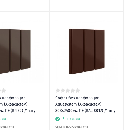
з перфорации
Софит без перфорации
m (Аквасистем)
Aquasystem (Аквасистем)
м ПЭ (RR 32) /1 шт/
303х2400мм ПЭ (RAL 8017) /1 шт/
чии
В наличии
зводитель
Страна производитель