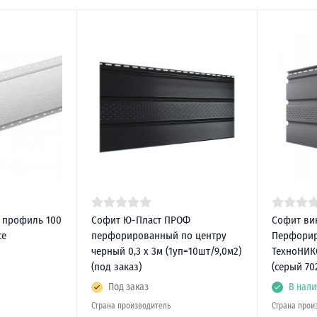
 профиль 100
Софит Ю-Пласт ПРОФ
Софит ви
ce
перфорированный по центру
Перфори
черный 0,3 х 3м (1уп=10шт/9,0м2)
ТехноНИКО
(под заказ)
(серый 70
Под заказ
В нали
Страна производитель
Страна прои