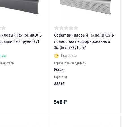
ниловый ТехноНИКОЛЬ
Софит виниловый ТехноНИКОЛЬ
рации 3м (Бруния) /1
полностью перфорированный
3м (Белый) /1 шт/
чии
Под заказ
зводитель
Страна производитель
Россия
Гарантия
30 лет
546
₽