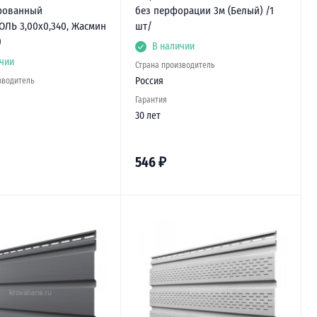
рованный
без перфорации 3м (Белый) /1
ЛЬ 3,00х0,340, Жасмин
шт/
)
В наличии
чии
Страна производитель
Россия
зводитель
Гарантия
30 лет
546
₽