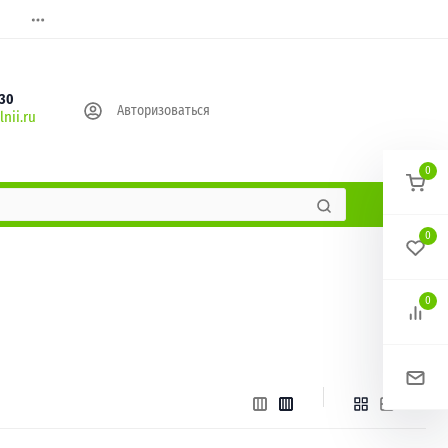
630
Авторизоваться
nii.ru
0
0
0