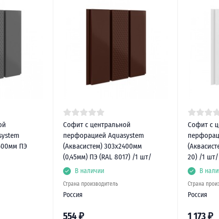
ой
Софит с центральной
Софит с 
system
перфорацией Aquasystem
перфорац
400мм ПЭ
(Аквасистем) 303х2400мм
(Аквасист
(0,45мм) ПЭ (RAL 8017) /1 шт/
20) /1 шт/
В наличии
В нали
Страна производитель
Страна прои
Россия
Россия
554
₽
1 173
₽