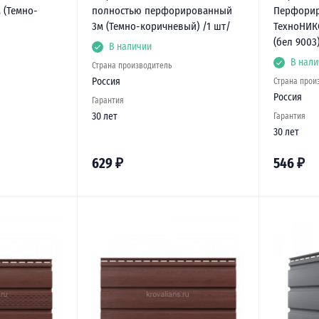
 (Темно-
полностью перфорированный
Перфори
/
3м (Темно-коричневый) /1 шт/
ТехноНИКО
(бел 9003
В наличии
В нали
Страна производитель
Россия
Страна прои
Россия
Гарантия
30 лет
Гарантия
30 лет
629
₽
546
₽