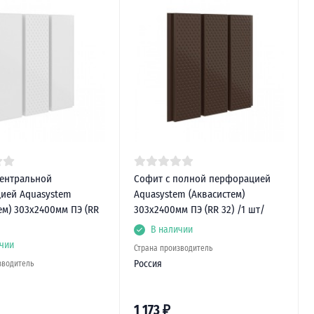
центральной
Софит с полной перфорацией
ией Aquasystem
Aquasystem (Аквасистем)
ем) 303х2400мм ПЭ (RR
303х2400мм ПЭ (RR 32) /1 шт/
В наличии
чии
Страна производитель
Россия
зводитель
1 173
₽