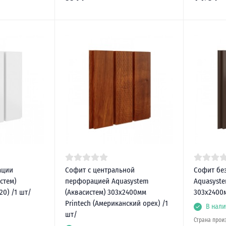
ации
Софит с центральной
Софит бе
стем)
перфорацией Aquasystem
Aquasyste
20) /1 шт/
(Аквасистем) 303х2400мм
303х2400м
Printech (Американский орех) /1
В нали
шт/
Страна прои