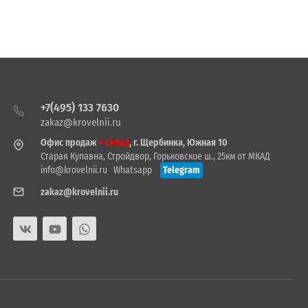
+7(495) 133 7630
zakaz@krovelnii.ru
Офис продаж
+ Склад
, г. Щербинка, Южная 10
Старая Купавна, Стройдвор, Горьковское ш., 25км от МКАД
info@krovelnii.ru
Whatsapp
Telegram
zakaz@krovelnii.ru