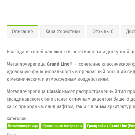
Описание
Характеристики
Отзывы 0
Дос
Благодаря своей надежности, эстетичности и доступной 
Металлочерепица
Grand Line®
— сочетание классической 
идеальную функциональность и прекрасный внешний вид, 
к механическим и атмосферным воздействиям.
Металлочерепица
Classic
имеет распространенный тип про
скандинавском стиле станет отличным акцентом Вашего д
как с природным ландшафтом, так и с любым архитектурн
Категории:
Металлочерепица
Кровельные материалы
Гранд лайн / Grand Line (Ро
Теги: