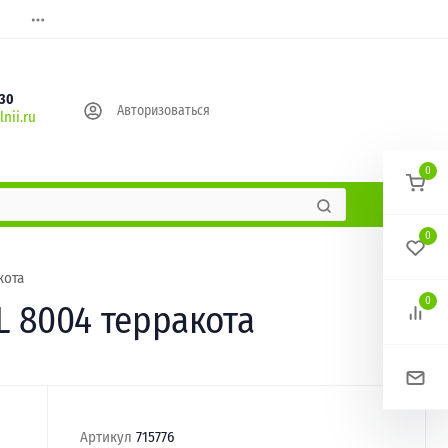
630
Авторизоваться
nii.ru
0
0
кота
0
AL 8004 терракота
Артикул
715776