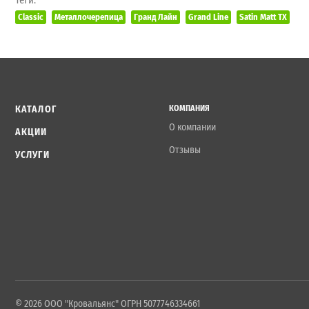
Classic
Металлочерепица
Гранд Лайн
Grand Line
Satin Matt TX
КАТАЛОГ
КОМПАНИЯ
О компании
АКЦИИ
Отзывы
УСЛУГИ
© 2026 ООО "Кровальянс" ОГРН 5077746334661