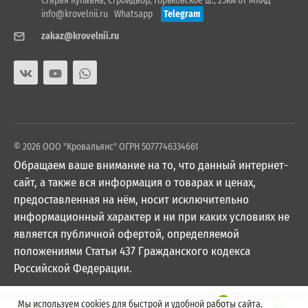
Старая Купавна, Стройдвор, Горьковское ш., 25км от МКАД
info@krovelnii.ru
Whatsapp
Telegram
zakaz@krovelnii.ru
© 2026 ООО "Кровальянс" ОГРН 5077746334661
Обращаем ваше внимание на то, что данный интернет-
сайт, а также вся информация о товарах и ценах,
предоставленная на нём, носит исключительно
информационный характер и ни при каких условиях не
является публичной офертой, определяемой
положениями Статьи 437 Гражданского кодекса
Российской Федерации.
0
Мы используем cookies для быстрой и удобной работы сайта.