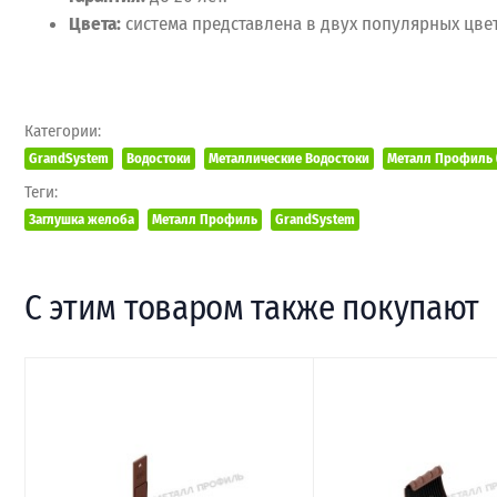
Цвета:
система представлена в двух популярных цвет
Категории:
GrandSystem
Водостоки
Металлические Водостоки
Металл Профиль 
Теги:
Заглушка желоба
Металл Профиль
GrandSystem
С этим товаром также покупают