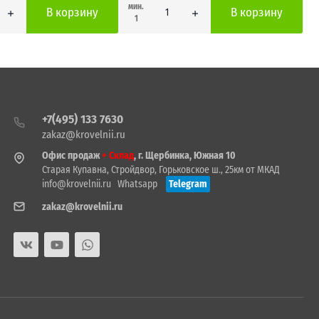
мин.
В корзину
В корзину
1
+7(495) 133 7630
zakaz@krovelnii.ru
Офис продаж
+ Склад
, г. Щербинка, Южная 10
Старая Купавна, Стройдвор, Горьковское ш., 25км от МКАД
info@krovelnii.ru
Whatsapp
Telegram
zakaz@krovelnii.ru