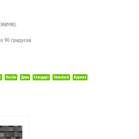
РЕМИУМ).
до 90 градусов.
E
Docke
Деке
Стандарт
Standard
Карниз