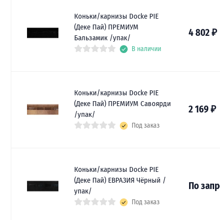
Коньки/карнизы Docke PIE
(Деке Пай) ПРЕМИУМ
4 802
₽
Бальзамик /упак/
В наличии
Коньки/карнизы Docke PIE
(Деке Пай) ПРЕМИУМ Савоярди
2 169
₽
/упак/
Под заказ
Коньки/карнизы Docke PIE
(Деке Пай) ЕВРАЗИЯ Чёрный /
По запр
упак/
Под заказ