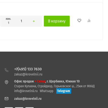
мин.
В корзину
1
+7(495) 133 7630
zakaz@krovelnii.ru
Офис продаж
+ Склад
, г. Щербинка, Южная 10
Старая Купавна, Стройдвор, Горьковское ш., 25км от МКАД
info@krovelnii.ru
Whatsapp
Telegram
zakaz@krovelnii.ru