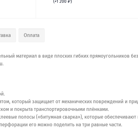
(+
1 200
₽
)
тавка
Оплата
льный материал в виде плоских гибких прямоугольников бе
ш.
ой.
том, который защищает от механических повреждений и прид
ком и покрыта транспортировочными плёнками.
клеевые полосы («битумная сварка»), которые обеспечивают
 перфорации его можно поделить на три равные части.