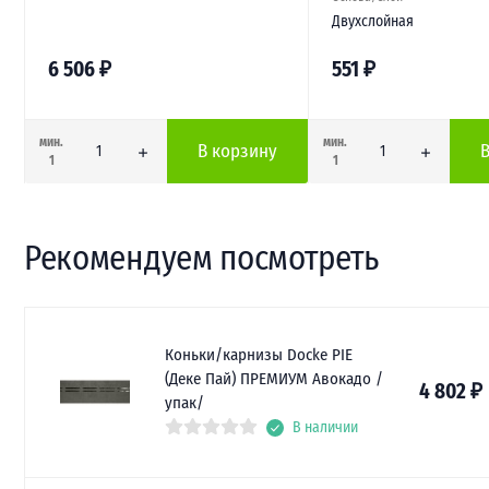
Двухслойная
6 506
₽
551
₽
мин.
мин.
В корзину
1
1
Рекомендуем посмотреть
Коньки/карнизы Docke PIE
(Деке Пай) ПРЕМИУМ Авокадо /
4 802
₽
упак/
В наличии