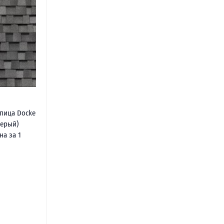
пица Docke
Серый)
на за 1