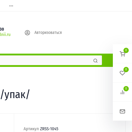
630
Авторизоваться
nii.ru
0
0
0
 /упак/
Артикул
ZRSS-1045