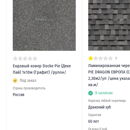
1
Ламинированная чере
Ендовый ковер Docke Pie (Деке
PIE DRAGON ЕВРОПА (
Пай) 1х10м (Графит) /рулон/
2,38м2/уп /цена указа
Под заказ
кв.м/
Страна производитель
В наличии
Россия
Нарезка гибкой черепицы
Драконий зуб
Гарантия
60 лет
Основа/Слой