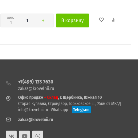
мин.
В корзину
1
+7(495) 133 7630
zakaz@krovelnii.ru
Офис продаж
+ Склад
, г. Щербинка, Южная 10
Старая Купавна, Стройдвор, Горьковское ш., 25км от МКАД
info@krovelnii.ru
Whatsapp
Telegram
zakaz@krovelnii.ru