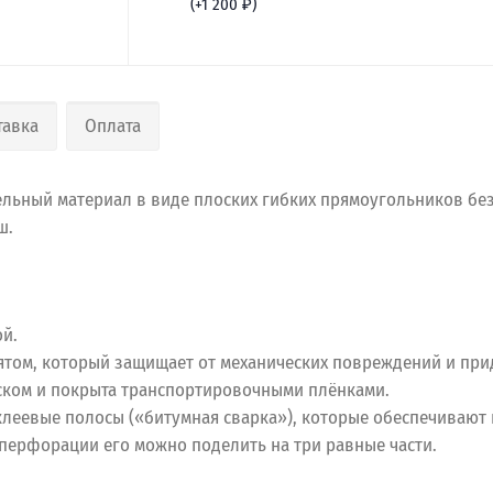
(+
1 200
₽
)
тавка
Оплата
льный материал в виде плоских гибких прямоугольников бе
ш.
ой.
том, который защищает от механических повреждений и прид
ком и покрыта транспортировочными плёнками.
клеевые полосы («битумная сварка»), которые обеспечивают
 перфорации его можно поделить на три равные части.