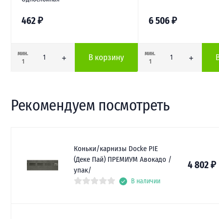
462
₽
6 506
₽
мин.
мин.
В корзину
1
1
Рекомендуем посмотреть
Коньки/карнизы Docke PIE
(Деке Пай) ПРЕМИУМ Авокадо /
4 802
₽
упак/
В наличии