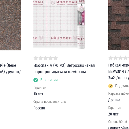
Гибкая чер
Pie (Деке
Изоспан А (70 м2) Ветрозащитная
ЕВРАЗИЯ Л
ый) /рулон/
паропроницаемая мембрана
3м2 /цена 
В наличии
Под зак
Гарантия
10 лет
Нарезка гибк
Дранка
Страна производитель
Россия
Гарантия
20 лет
Основа/Слой
Однослойна