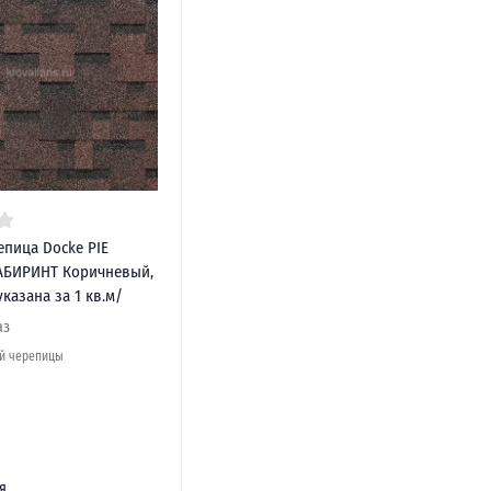
епица Docke PIE
АБИРИНТ Коричневый,
указана за 1 кв.м/
аз
ой черепицы
я