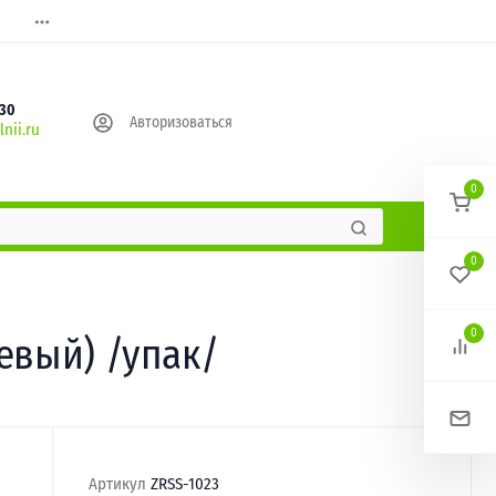
630
Авторизоваться
nii.ru
0
0
0
евый) /упак/
Артикул
ZRSS-1023