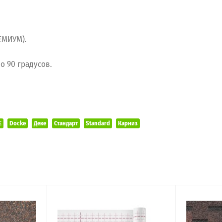
РЕМИУМ).
до 90 градусов.
E
Docke
Деке
Стандарт
Standard
Карниз