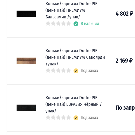
Коньки/карнизы Docke PIE
(Деке Пай) ПРЕМИУМ
4 802
₽
Бальзамик /упак/
В наличии
Коньки/карнизы Docke PIE
(Деке Пай) ПРЕМИУМ Савоярди
2 169
₽
/упак/
Под заказ
Коньки/карнизы Docke PIE
(Деке Пай) ЕВРАЗИЯ Чёрный /
По запр
упак/
Под заказ