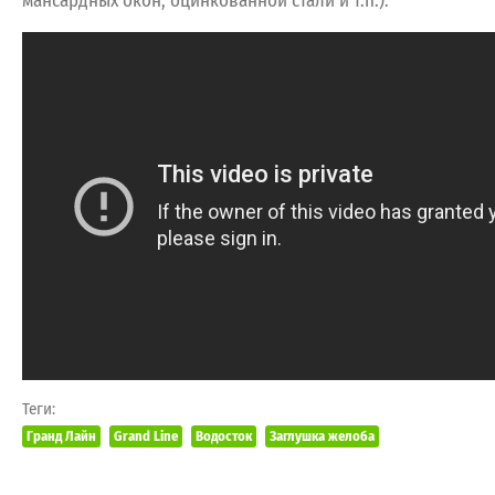
мансардных окон, оцинкованной стали и т.п.).
Теги:
Гранд Лайн
Grand Line
Водосток
Заглушка желоба