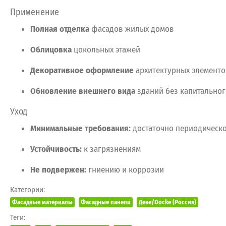
Применение
Полная
отделка
фасадов
жилых
домов
Облицовка
цокольных
этажей
Декоративное
оформление
архитектурных
элементо
Обновление
внешнего
вида
зданий
без
капитальног
Уход
Минимальные
требования:
достаточно
периодическ
Устойчивость:
к
загрязнениям
Не
подвержен:
гниению
и
коррозии
Категории:
Фасадные материалы
Фасадные панели
Деке/Docke (Россия)
Теги: