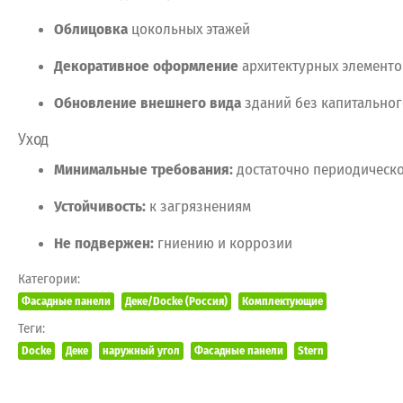
Облицовка
цокольных
этажей
Декоративное
оформление
архитектурных
элементо
Обновление
внешнего
вида
зданий
без
капитальног
Уход
Минимальные
требования:
достаточно
периодическ
Устойчивость:
к
загрязнениям
Не
подвержен:
гниению
и
коррозии
Категории:
Фасадные панели
Деке/Docke (Россия)
Комплектующие
Теги:
Docke
Деке
наружный угол
Фасадные панели
Stern