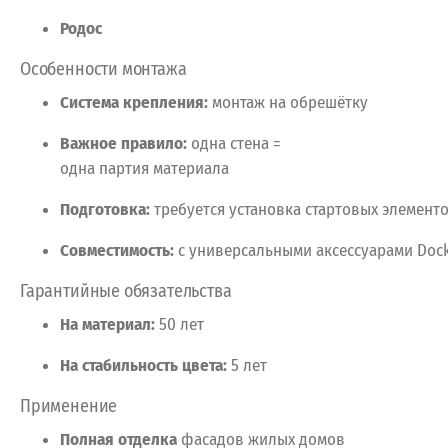
Родос
Особенности
монтажа
Система
крепления:
монтаж
на
обрешётку
Важное
правило:
одна
стена
=
одна
партия
материала
Подготовка:
требуется
установка
стартовых
элемент
Совместимость:
с
универсальными
аксессуарами
Doc
Гарантийные
обязательства
На
материал:
50
лет
На
стабильность
цвета:
5
лет
Применение
Полная
отделка
фасадов
жилых
домов