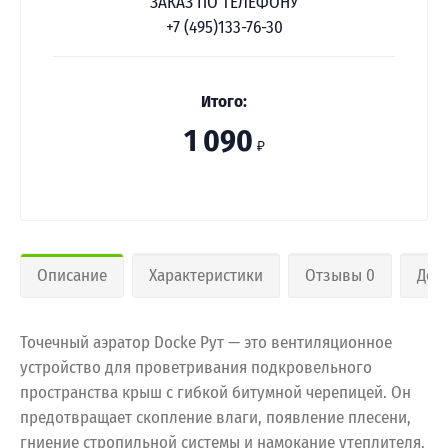
ЗАКАЗ ПО ТЕЛЕФОНУ
+7 (495)133-76-30
Итого:
1 090
₽
Описание
Характеристики
Отзывы 0
Дос
Точечный аэратор Docke Рут — это вентиляционное
устройство для проветривания подкровельного
пространства крыш с гибкой битумной черепицей. Он
предотвращает скопление влаги, появление плесени,
гниение стропильной системы и намокание утеплителя.