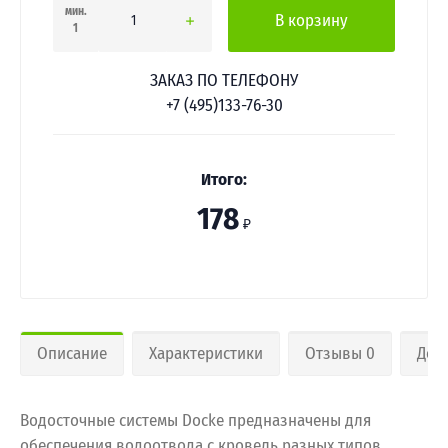
мин.
В корзину
1
ЗАКАЗ ПО ТЕЛЕФОНУ
+7 (495)133-76-30
Итого:
178
₽
Описание
Характеристики
Отзывы 0
Дос
Водосточные системы Docke предназначены для
обеспечения водоотвода с кровель разных типов.