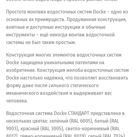
Простота монтажа водосточных систем Docke – одно из
основных их преимуществ. Продуманная конструкция,
внятные и доступные инструкции и обычные
инструменты – ещё никогда монтаж водосточной
системы не был таким простым.
Конструкция многих элементов водосточных систем
Docke защищена уникальными патентами на
изобретение. Конструкция желоба водосточных систем
Docke настолько надёжна, что позволяет восстановить
форму даже после сильного статического
механического воздействия и выдерживает вес
человека.
Водосточная
система
Docke
СТАНДАРТ
представлена
в
нескольких
цветах:
зелёный
(RAL
6005),
белый
(RAL
9003),
красный
(RAL
3005),
светло-коричневый
(RAL
8017),
тёмно-коричневый
(RAL
8019),
серый
(RAL
7024).