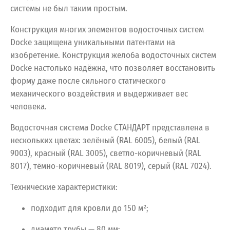
системы не был таким простым.
Конструкция многих элементов водосточных систем
Docke защищена уникальными патентами на
изобретение. Конструкция желоба водосточных систем
Docke настолько надёжна, что позволяет восстановить
форму даже после сильного статического
механического воздействия и выдерживает вес
человека.
Водосточная
система
Docke
СТАНДАРТ
представлена
в
нескольких
цветах:
зелёный
(RAL
6005),
белый
(RAL
9003),
красный
(RAL
3005),
светло-коричневый
(RAL
8017),
тёмно-коричневый
(RAL
8019),
серый
(RAL
7024).
Технические
характеристики:
подходит
для
кровли
до
150
м²;
диаметр
трубы
— 80
мм;