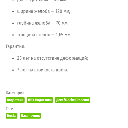
ширина
желоба
— 120
мм;
глубина
желоба
— 70
мм;
толщина
стенок
— 1,65
мм.
Гарантии:
25
лет
на
отсутствие
деформаций;
7
лет
на
стойкость
цвета.
Категории:
Водостоки
ПВХ Водостоки
Деке/Docke (Россия)
Теги:
Docke
Наконечник