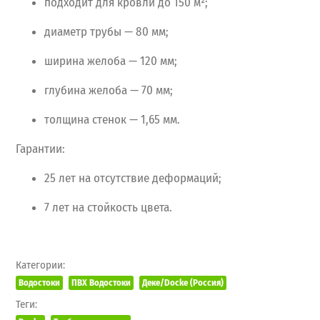
подходит
для
кровли
до
150
м²;
диаметр
трубы
— 80
мм;
ширина
желоба
— 120
мм;
глубина
желоба
— 70
мм;
толщина
стенок
— 1,65
мм.
Гарантии:
25
лет
на
отсутствие
деформаций;
7
лет
на
стойкость
цвета.
Категории:
Водостоки
ПВХ Водостоки
Деке/Docke (Россия)
Теги: