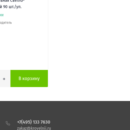
ьная Светло-
 90 шт./уп.
ии
водитель
В корзину
+7(495) 133 7630
zakaz@krovelnii.ru