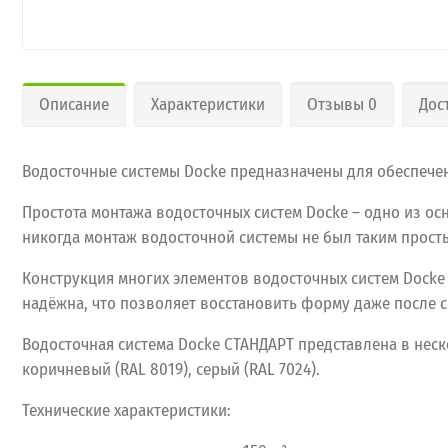
Описание
Характеристики
Отзывы 0
Дос
Водосточные системы Docke предназначены для обеспечен
Простота монтажа водосточных систем Docke – одно из о
никогда монтаж водосточной системы не был таким прост
Конструкция многих элементов водосточных систем Docke
надёжна, что позволяет восстановить форму даже после с
Водосточная
система
Docke
СТАНДАРТ
представлена
в
неск
коричневый
(RAL
8019),
серый
(RAL
7024).
Технические
характеристики: