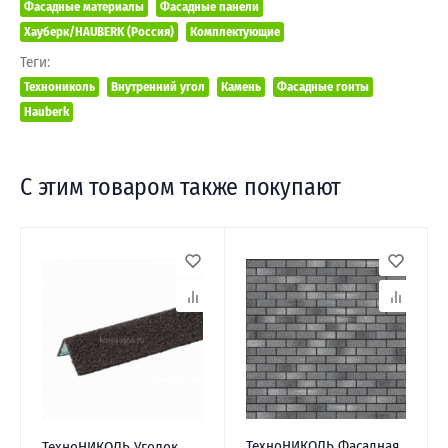
Фасадные материалы
Фасадные панели
Хауберк/HAUBERK (Россия)
Комплектующие
Теги:
Технониколь
Внутренний угол
Камень
Фасадные гонты
Hauberk
С этим товаром также покупают
ТехноНИКОЛЬ Фасадная
ТехноНИКОЛЬ Уголок