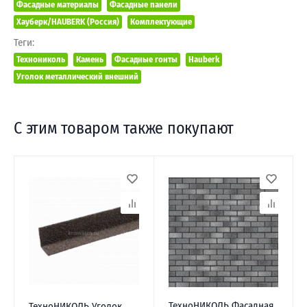
Фасадные материалы
Фасадные панели
Хауберк/HAUBERK (Россия)
Комплектующие
Теги:
Технониколь
Камень
Фасадные гонты
Hauberk
Уголок металлический внешний
С этим товаром также покупают
ТехноНИКОЛЬ Фасадная
ТехноНИКОЛЬ Уголок