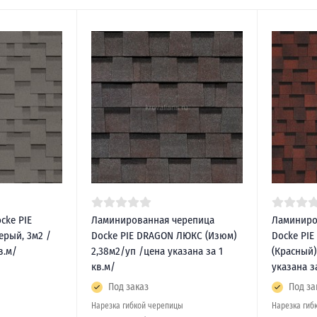
cke PIE
Ламинированная черепица
Ламиниро
ерый, 3м2 /
Docke PIE DRAGON ЛЮКС (Изюм)
Docke PI
в.м/
2,38м2/уп /цена указана за 1
(Красный)
кв.м/
указана з
Под заказ
Под за
Нарезка гибкой черепицы
Нарезка гиб