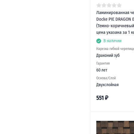
Ламинированная ч
Docke PIE DRAGON 
(Темно-коричневый)
цена указана за 1 к
В наличии
Нарезка гибкой черепиц
Драконий зуб
Гарантия
60 лет
Основа/Слой
Двухслойная
551
₽