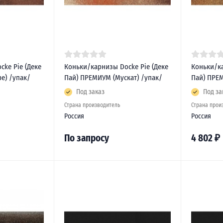
ke Pie (Деке
Коньки/карнизы Docke Pie (Деке
Коньки/ка
е) /упак/
Пай) ПРЕМИУМ (Мускат) /упак/
Пай) ПРЕ
Под заказ
Под за
Страна производитель
Страна прои
Россия
Россия
По запросу
4 802
₽