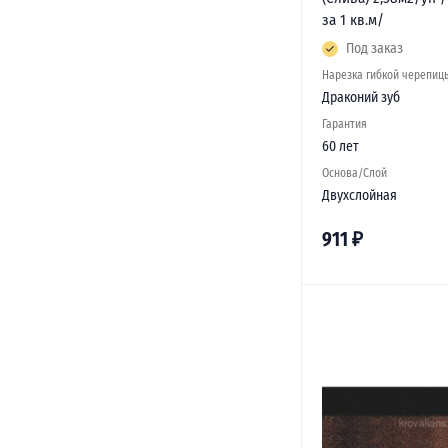
за 1 кв.м/
Под заказ
Нарезка гибкой черепиц
Драконий зуб
Гарантия
60 лет
Основа/Слой
Двухслойная
911
₽