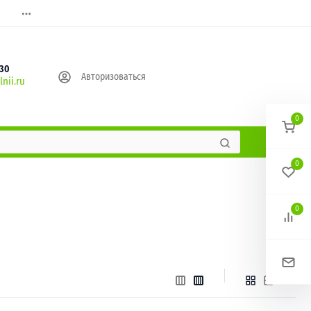
630
Авторизоваться
nii.ru
0
0
0