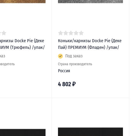
рнизы Docke Pie (Деке
Коньки/карнизы Docke Pie (Деке
МИУМ (Трюфель) /упак/
Пай) ПРЕМИУМ (Фладен) /упак/
каз
Под заказ
зводитель
Страна производитель
Россия
4 802
₽