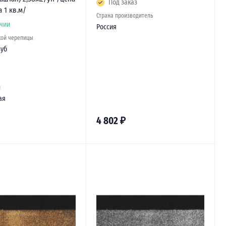
Под заказ
а 1 кв.м/
Страна производитель
чии
Россия
кой черепицы
зуб
й
ая
4 802
₽