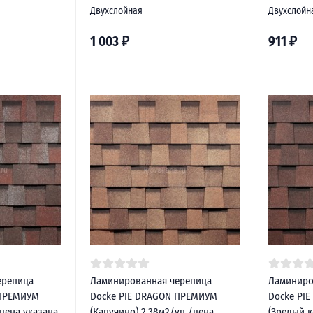
Двухслойная
Двухслойн
1 003
₽
911
₽
ерепица
Ламинированная черепица
Ламиниро
 ПРЕМИУМ
Docke PIE DRAGON ПРЕМИУМ
Docke PI
/цена указана
(Капучино) 2,38м2/уп /цена
(Зрелый к