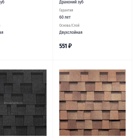
зуб
Драконий зуб
Гарантия
60 лет
й
Основа/Слой
ая
Двухслойная
551
₽