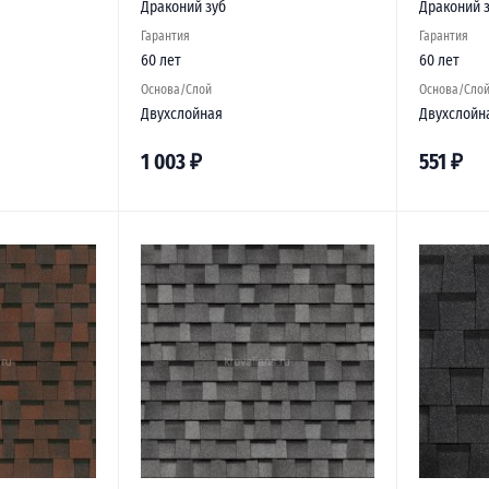
Драконий зуб
Драконий 
Гарантия
Гарантия
60 лет
60 лет
Основа/Слой
Основа/Сло
Двухслойная
Двухслойн
1 003
₽
551
₽