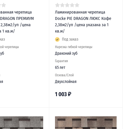
ванная черепица
Ламинированная черепица
E DRAGON ПРЕМИУМ
Docke PIE DRAGON ЛЮКС Кофе
 2,38м2/уп /цена
2,38м2/уп /цена указана за 1
а 1 кв.м/
кв.м/
каз
Под заказ
кой черепицы
Нарезка гибкой черепицы
зуб
Драконий зуб
Гарантия
65 лет
й
Основа/Слой
ая
Двухслойная
1 003
₽