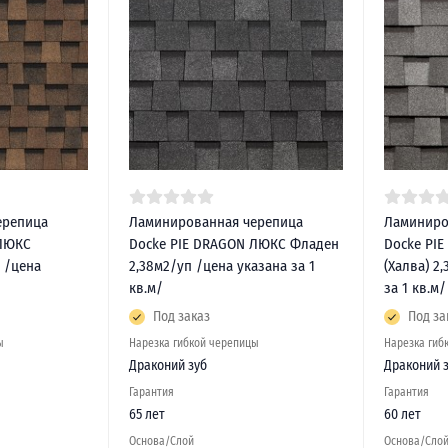
ерепица
Ламинированная черепица
Ламиниро
 ЛЮКС
Docke PIE DRAGON ЛЮКС Фладен
Docke PI
 /цена
2,38м2/уп /цена указана за 1
(Халва) 2
кв.м/
за 1 кв.м/
Под заказ
Под за
ы
Нарезка гибкой черепицы
Нарезка гиб
Драконий зуб
Драконий 
Гарантия
Гарантия
65 лет
60 лет
Основа/Слой
Основа/Сло