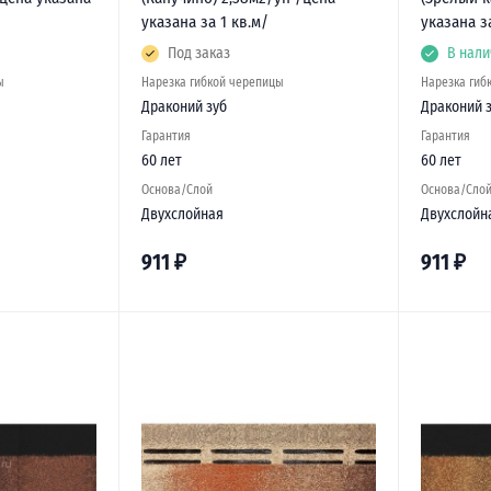
указана за 1 кв.м/
указана з
Под заказ
В нали
ы
Нарезка гибкой черепицы
Нарезка гиб
Драконий зуб
Драконий 
Гарантия
Гарантия
60 лет
60 лет
Основа/Слой
Основа/Сло
Двухслойная
Двухслойн
911
₽
911
₽