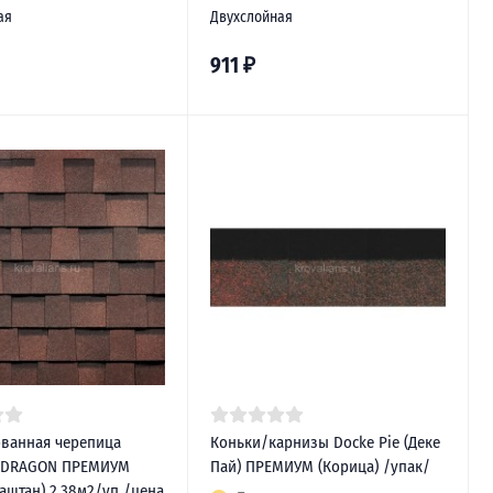
ая
Двухслойная
911
₽
ванная черепица
Коньки/карнизы Docke Pie (Деке
E DRAGON ПРЕМИУМ
Пай) ПРЕМИУМ (Корица) /упак/
аштан) 2,38м2/уп /цена