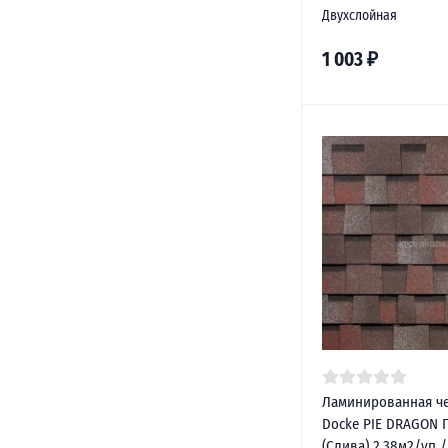
Двухслойная
1 003
₽
Ламинированная ч
Docke PIE DRAGON
(Слива) 2,38м2/уп 