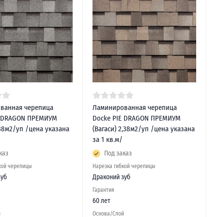
ванная черепица
Ламинированная черепица
E DRAGON ПРЕМИУМ
Docke PIE DRAGON ПРЕМИУМ
,38м2/уп /цена указана
(Вагаси) 2,38м2/уп /цена указана
за 1 кв.м/
каз
Под заказ
кой черепицы
Нарезка гибкой черепицы
зуб
Драконий зуб
Гарантия
60 лет
й
Основа/Слой