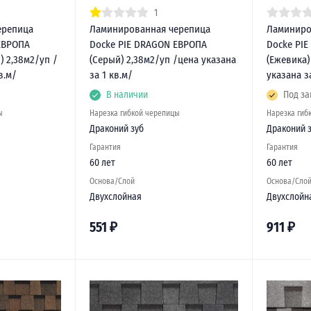
1
ерепица
Ламинированная черепица
Ламиниро
ЕВРОПА
Docke PIE DRAGON ЕВРОПА
Docke PI
 2,38м2/уп /
(Серый) 2,38м2/уп /цена указана
(Ежевика)
в.м/
за 1 кв.м/
указана з
В наличии
Под за
ы
Нарезка гибкой черепицы
Нарезка гиб
Драконий зуб
Драконий 
Гарантия
Гарантия
60 лет
60 лет
Основа/Слой
Основа/Сло
Двухслойная
Двухслойн
551
₽
911
₽