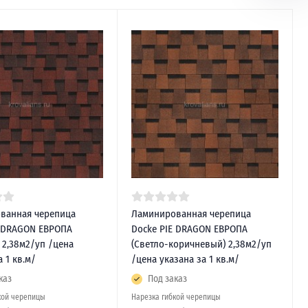
ванная черепица
Ламинированная черепица
E DRAGON ЕВРОПА
Docke PIE DRAGON ЕВРОПА
 2,38м2/уп /цена
(Светло-коричневый) 2,38м2/уп
а 1 кв.м/
/цена указана за 1 кв.м/
каз
Под заказ
кой черепицы
Нарезка гибкой черепицы