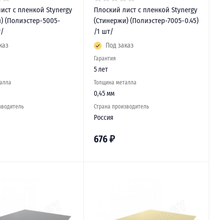
ист с пленкой Stynergy
Плоский лист с пленкой Stynergy
) (Полиэстер-5005-
(Стинержи) (Полиэстер-7005-0.45)
т/
/1 шт/
каз
Под заказ
Гарантия
5 лет
алла
Толщина металла
0,45 мм
зводитель
Страна производитель
Россия
676
₽