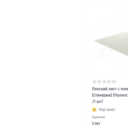
Плоский лист с пле
(Стинержи) (Полиэс
/1 шт/
Под заказ
Гарантия
5 лет