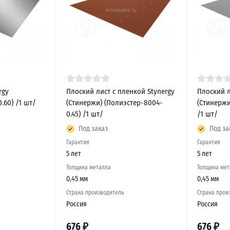
rgy
Плоский лист с пленкой Stynergy
Плоский л
.60) /1 шт/
(Стинержи) (Полиэстер-8004-
(Стинержи
0.45) /1 шт/
/1 шт/
Под заказ
Под за
Гарантия
Гарантия
5 лет
5 лет
Толщина металла
Толщина мет
0,45 мм
0,45 мм
Страна производитель
Страна прои
Россия
Россия
676
₽
676
₽