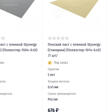
ист с пленкой Stynergy
Плоский лист с пленкой Stynergy
) (Полиэстер-7004-0.45)
(Стинержи) (Полиэстер-1014-0.45)
/1 шт/
каз
Под заказ
Гарантия
5 лет
алла
Толщина металла
0,45 мм
зводитель
Страна производитель
Россия
676
₽