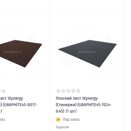
ист Stynergy
Плоский лист Stynergy
) (GRAPHITE45-8017-
(Стинержи) (GRAPHITE45-7024-
т/
0.45) /1 шт/
каз
Под заказ
Гарантия