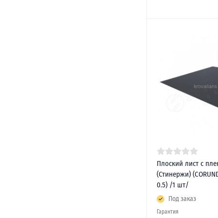
Плоский лист с пле
(Стинержи) (CORUN
0.5) /1 шт/
Под заказ
Гарантия