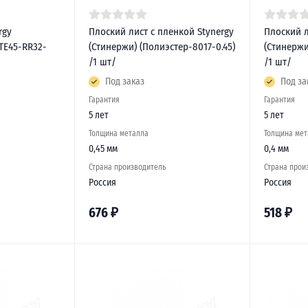
rgy
Плоский лист с пленкой Stynergy
Плоский л
TE45-RR32-
(Стинержи) (Полиэстер-8017-0.45)
(Стинержи
/1 шт/
/1 шт/
Под заказ
Под за
Гарантия
Гарантия
5 лет
5 лет
Толщина металла
Толщина мет
0,45 мм
0,4 мм
Страна производитель
Страна прои
Россия
Россия
676
₽
518
₽