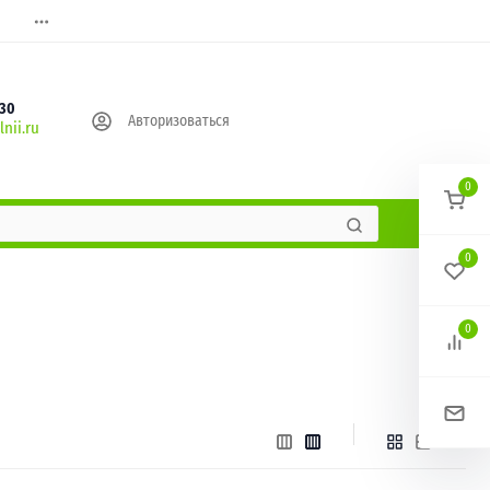
630
Авторизоваться
nii.ru
0
0
0