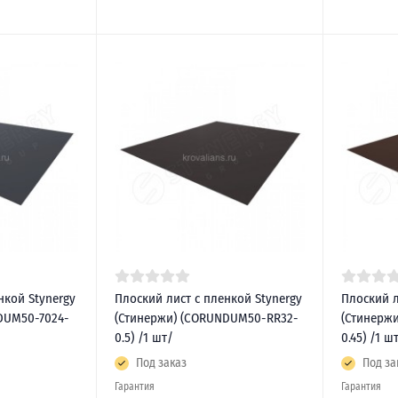
нкой Stynergy
Плоский лист с пленкой Stynergy
Плоский л
DUM50-7024-
(Стинержи) (CORUNDUM50-RR32-
(Стинержи
0.5) /1 шт/
0.45) /1 ш
Под заказ
Под за
Гарантия
Гарантия