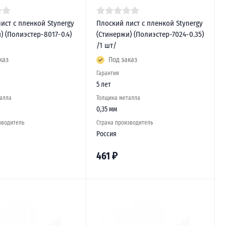
ист с пленкой Stynergy
Плоский лист с пленкой Stynergy
) (Полиэстер-8017-0.4)
(Стинержи) (Полиэстер-7024-0.35)
/1 шт/
каз
Под заказ
Гарантия
5 лет
алла
Толщина металла
0,35 мм
зводитель
Страна производитель
Россия
461
₽