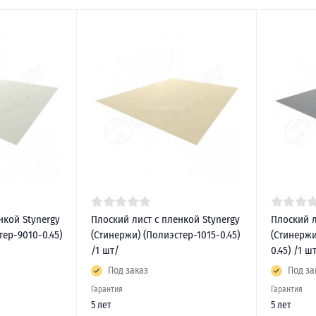
нкой Stynergy
Плоский лист с пленкой Stynergy
Плоский л
тер-9010-0.45)
(Стинержи) (Полиэстер-1015-0.45)
(Стинержи
/1 шт/
0.45) /1 ш
Под заказ
Под за
Гарантия
Гарантия
5 лет
5 лет