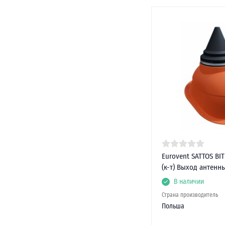
Eurovent SATTOS BI
(к-т) Выход антенн
В наличии
Страна производитель
Польша