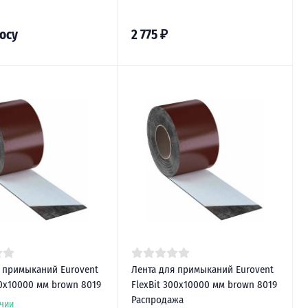
осу
2 775
₽
я примыканий Eurovent
Лента для примыканий Eurovent
00х10000 мм brown 8019
FlexBit 300х10000 мм brown 8019
Распродажа
чии