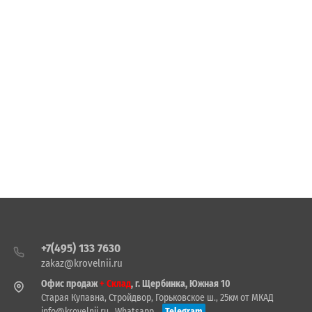
+7(495) 133 7630
zakaz@krovelnii.ru
Офис продаж
+ Склад
, г. Щербинка, Южная 10
Старая Купавна, Стройдвор, Горьковское ш., 25км от МКАД
info@krovelnii.ru
Whatsapp
Telegram