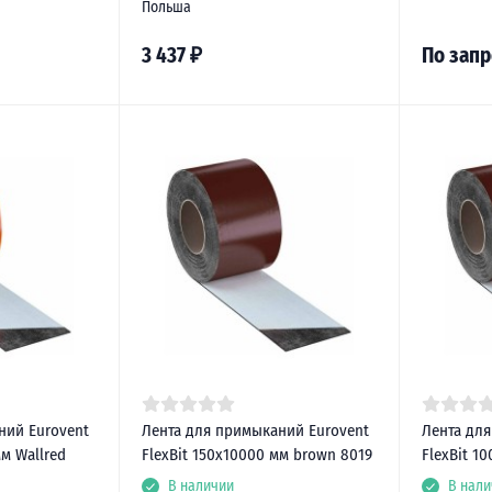
Польша
3 437
₽
По запр
ний Eurovent
Лента для примыканий Eurovent
Лента дл
мм Wallred
FlexBit 150х10000 мм brown 8019
FlexBit 1
В наличии
В нали