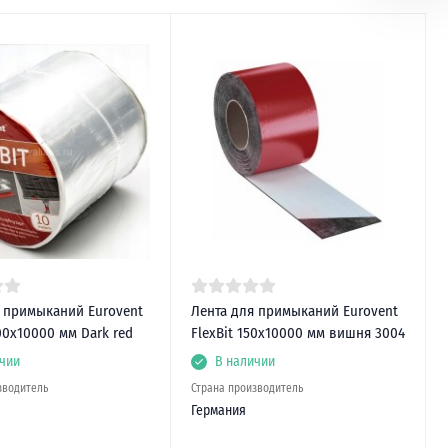
я примыканий Eurovent
Лента для примыканий Eurovent
00х10000 мм Dark red
FlexBit 150х10000 мм вишня 3004
чии
В наличии
зводитель
Страна производитель
Германия