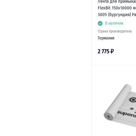
Лента для примыка
FlexBit 150х10000 м
3005 (бургундия) Р
В наличии
Страна производитель
Германия
2 775
₽