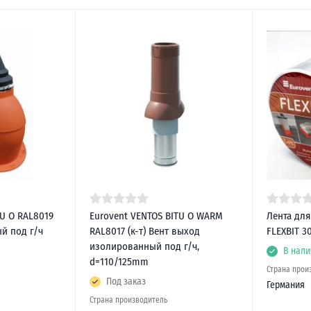
TU O RAL8019
Eurovent VENTOS BITU O WARM
Лента дл
ый под г/ч
RAL8017 (к-т) Вент выход
FLEXBIT 3
изолированный под г/ч,
В нали
d=110/125mm
Страна прои
Под заказ
Германия
Страна производитель