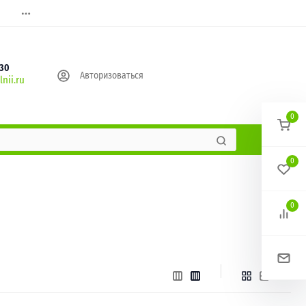
630
Авторизоваться
nii.ru
0
0
0