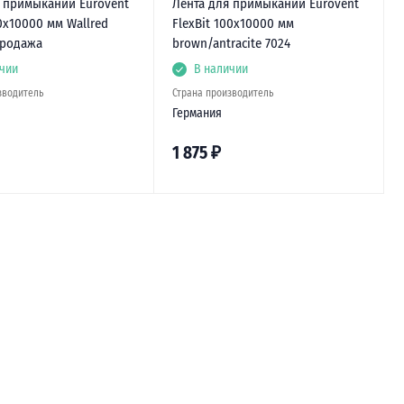
я примыканий Eurovent
Лента для примыканий Eurovent
50х10000 мм Wallred
FlexBit 100х10000 мм
продажа
brown/antracite 7024
чии
В наличии
зводитель
Страна производитель
Германия
1 875
₽