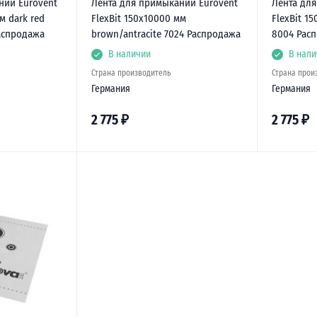
ний Eurovent
Лента для примыканий Eurovent
Лента дл
м dark red
FlexBit 150х10000 мм
FlexBit 1
аспродажа
brown/antracite 7024 Распродажа
8004 Рас
В наличии
В нали
Страна производитель
Страна прои
Германия
Германия
2 775
₽
2 775
₽