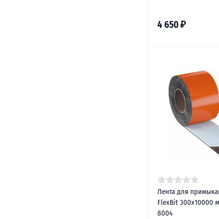
4 650
₽
Лента для примыка
FlexBit 300х10000 
8004