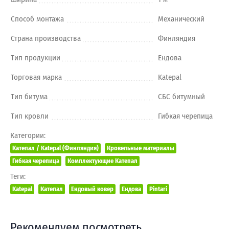
Способ монтажа
Механический
Страна производства
Финляндия
Тип продукции
Ендова
Торговая марка
Katepal
Тип битума
СБС битумный
Тип кровли
Гибкая черепица
Категории:
Катепал / Katepal (Финляндия)
Кровельные материалы
Гибкая черепица
Комплектующие Катепал
Теги:
Katepal
Катепал
Ендовый ковер
Ендова
Pintari
Рекомендуем посмотреть