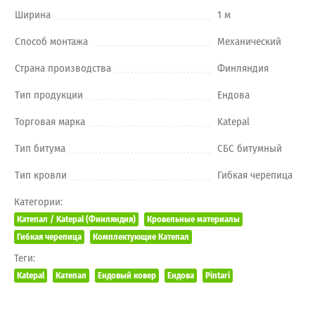
Ширина
1 м
Способ монтажа
Механический
Страна производства
Финляндия
Тип продукции
Ендова
Торговая марка
Katepal
Тип битума
СБС битумный
Тип кровли
Гибкая черепица
Категории:
Катепал / Katepal (Финляндия)
Кровельные материалы
Гибкая черепица
Комплектующие Катепал
Теги:
Katepal
Катепал
Ендовый ковер
Ендова
Pintari