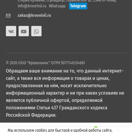
Старая Купавна, Стройдвор, Горьковское ш., 25км от МКАД
info@krovelnii.ru
Whatsapp
Telegram
zakaz@krovelnii.ru
© 2026 ООО "Кровальянс" ОГРН 5077746334661
Обращаем ваше внимание на то, что данный интернет-
сайт, а также вся информация о товарах и ценах,
предоставленная на нём, носит исключительно
информационный характер и ни при каких условиях не
является публичной офертой, определяемой
положениями Статьи 437 Гражданского кодекса
Российской Федерации.
0
Мы используем cookies для быстрой и удобной работы сайта.