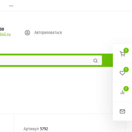
630
Авторизоваться
nii.ru
0
0
0
Артикул
5792