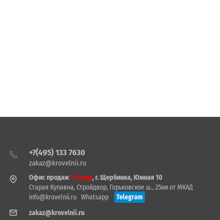
+7(495) 133 7630
zakaz@krovelnii.ru
Офис продаж
+ Склад
, г. Щербинка, Южная 10
Старая Купавна, Стройдвор, Горьковское ш., 25км от МКАД
info@krovelnii.ru
Whatsapp
Telegram
zakaz@krovelnii.ru