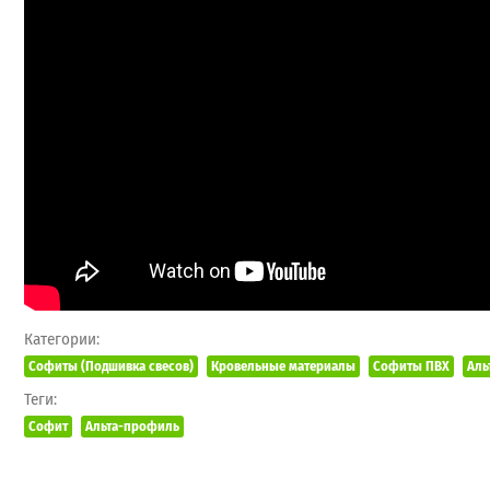
Категории:
Софиты (Подшивка свесов)
Кровельные материалы
Софиты ПВХ
Аль
Теги:
Софит
Альта-профиль