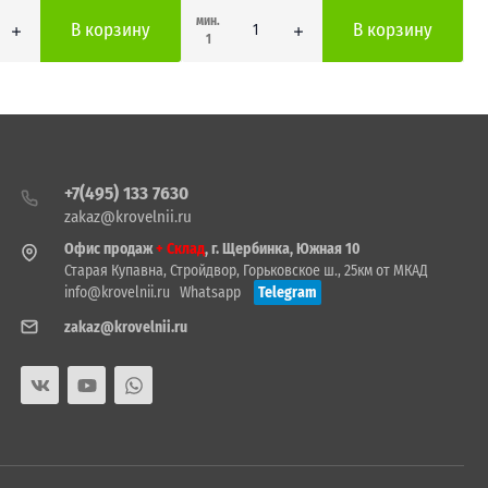
мин.
В корзину
В корзину
1
+7(495) 133 7630
zakaz@krovelnii.ru
Офис продаж
+ Склад
, г. Щербинка, Южная 10
Старая Купавна, Стройдвор, Горьковское ш., 25км от МКАД
info@krovelnii.ru
Whatsapp
Telegram
zakaz@krovelnii.ru