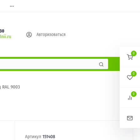
630
Авторизоваться
nii.ru
0
0
д RAL 9003
0
Артикул
151408