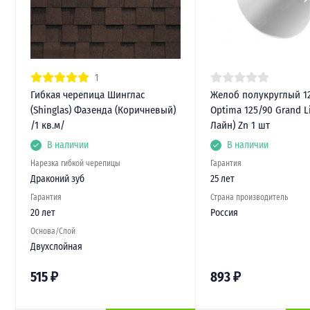
1
Гибкая черепица Шинглас
Желоб полукруглый 1
(Shinglas) Фазенда (Коричневый)
Optima 125/90 Grand L
/1 кв.м/
Лайн) Zn 1 шт
В наличии
В наличии
Нарезка гибкой черепицы
Гарантия
Драконий зуб
25 лет
Гарантия
Страна производитель
20 лет
Россия
Основа/Слой
Двухслойная
515
₽
893
₽